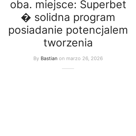
oba. miejsce: Superbet
uetas y Blazer
� solidna program
idos Enteros y Faldas
posiadanie potencjalem
Kids
tworzenia
sorios
By
Bastian
on
marzo 26, 2026