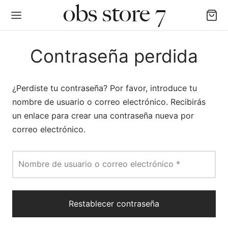
Contraseña perdida
¿Perdiste tu contraseña? Por favor, introduce tu
nombre de usuario o correo electrónico. Recibirás
Back
un enlace para crear una contraseña nueva por
correo electrónico.
AS LAS CATEGORÍAS
igan y Chalecos
Obligatorio
Nombre de usuario o correo electrónico
*
as y Poleras
Restablecer contraseña
alones, Jogger y Leggins