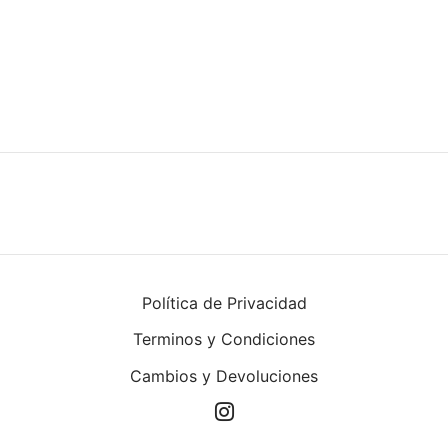
uetas y Blazer
idos Enteros y Faldas
Kids
sorios
Política de Privacidad
Terminos y Condiciones
Cambios y Devoluciones