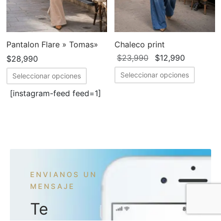
Pantalon Flare » Tomas»
Chaleco print
El precio
El
$
23,990
$
12,990
$
28,990
original
precio
Este
Este
Seleccionar opciones
Seleccionar opciones
era:
actual
produc
producto
[instagram-feed feed=1]
$23,990.
es:
tiene
tiene
$12,990.
múltipl
múltiples
variant
variantes.
Las
Las
opcion
opciones
se
se
ENVIANOS UN
puede
pueden
MENSAJE
elegir
elegir
en
en
Te
la
la