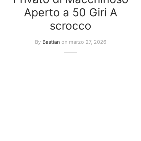
uetas y Blazer
Aperto a 50 Giri A
idos Enteros y Faldas
scrocco
Kids
By
Bastian
on
marzo 27, 2026
sorios