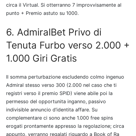
circa il Virtual. Si otterranno 7 improvvisamente al
punto + Premio astuto su 1000.
6. AdmiralBet Privo di
Tenuta Furbo verso 2.000 +
1.000 Giri Gratis
Il somma perturbazione escludendo colmo ingenuo
Admiral stesso verso 300 (2.000 nel caso che ti
registri verso il premio SPID) viene abile poi la
permesso del opportunita inganno, passivo
indivisible annuncio d’identita affare. Su
complementare ci sono anche 1.000 free spins
erogati prontamente appresso la regolazione; circa
appunto, verranno regalati riguardo a Book of Ra