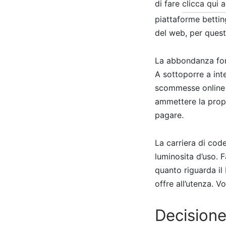
di fare
clicca qui 
piattaforme bettin
del web, per quest
La abbondanza fon
A sottoporre a int
scommesse online P
ammettere la propr
pagare.
La carriera di cod
luminosita d’uso. 
quanto riguarda il 
offre all’utenza. 
Decisione