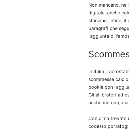
Non mancano, nella
digitale, anche cel
stanzino. Infine, 
paragrafi che segu
l’aggiunta di famos
Scommess
In Italia il aerost
scommesse calcio P
bookie con l’aggiun
Gli allibratori ad
anche mercati, quo
Con cima trovate 
codesto portafogli