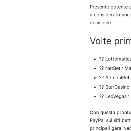
Presente potente p
a considerato anch
decisione.
Volte pri
?? Lottomatic
?? NetBet : Ma
?? AdmiralBet
?? StarCasino 
?? LeoVegas :
Con questa prontuar
PayPal sui siti be
principali gara, v