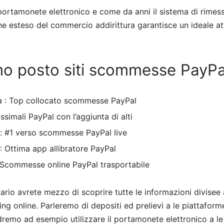
ortamonete elettronico e come da anni il sistema di rimess
e esteso del commercio addirittura garantisce un ideale a
mo posto siti scommesse PayPa
a : Top collocato scommesse PayPal
ssimali PayPal con l’aggiunta di alti
 : #1 verso scommesse PayPal live
: Ottima app allibratore PayPal
 Scommesse online PayPal trasportabile
io avrete mezzo di scoprire tutte le informazioni divisee al
tting online. Parleremo di depositi ed prelievi a le piattaf
edremo ad esempio utilizzare il portamonete elettronico a le