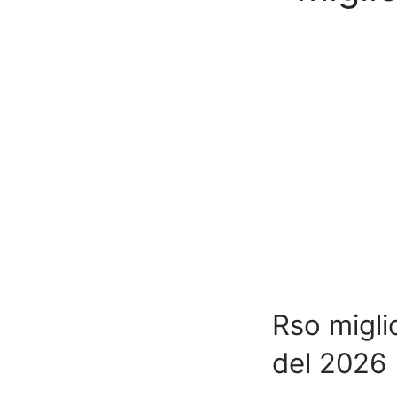
Rso migli
del 2026