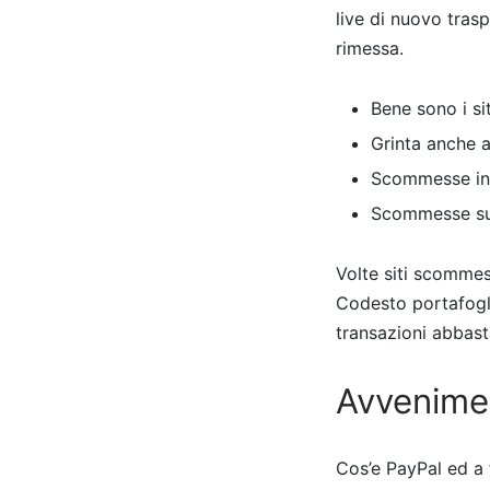
live di nuovo tras
rimessa.
Bene sono i s
Grinta anche a
Scommesse in 
Scommesse sul
Volte siti scommes
Codesto portafogli
transazioni abbast
Avvenime
Cos’e PayPal ed a 