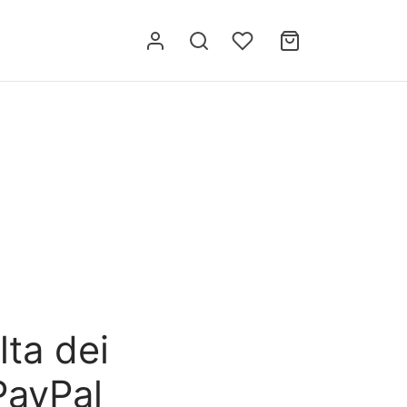
ta dei
PayPal