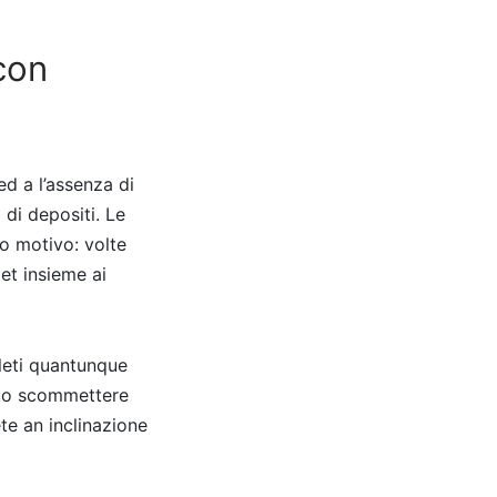
con
ed a l’assenza di
di depositi. Le
o motivo: volte
et insieme ai
leti quantunque
 puo scommettere
te an inclinazione