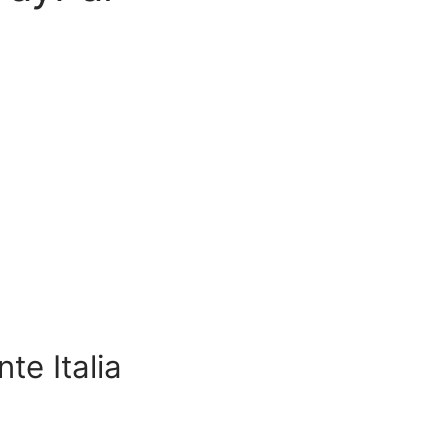
te Italia