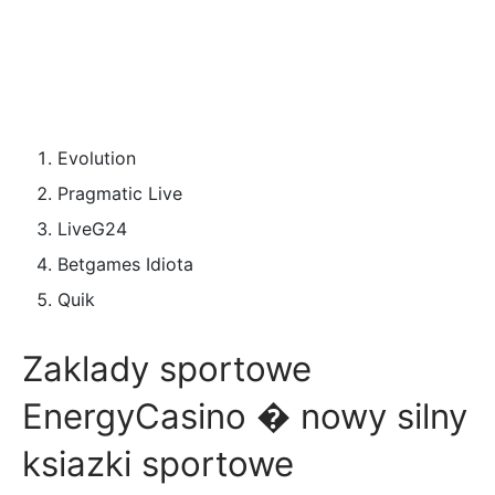
Evolution
Pragmatic Live
LiveG24
Betgames Idiota
Quik
Zaklady sportowe
EnergyCasino � nowy silny
ksiazki sportowe