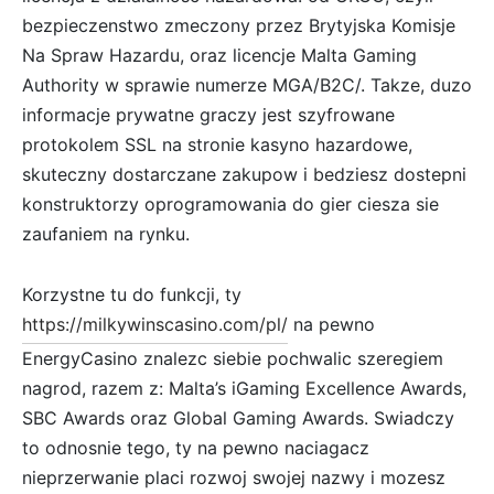
bezpieczenstwo zmeczony przez Brytyjska Komisje
Na Spraw Hazardu, oraz licencje Malta Gaming
Authority w sprawie numerze MGA/B2C/. Takze, duzo
informacje prywatne graczy jest szyfrowane
protokolem SSL na stronie kasyno hazardowe,
skuteczny dostarczane zakupow i bedziesz dostepni
konstruktorzy oprogramowania do gier ciesza sie
zaufaniem na rynku.
Korzystne tu do funkcji, ty
https://milkywinscasino.com/pl/
na pewno
EnergyCasino znalezc siebie pochwalic szeregiem
nagrod, razem z: Malta’s iGaming Excellence Awards,
SBC Awards oraz Global Gaming Awards. Swiadczy
to odnosnie tego, ty na pewno naciagacz
nieprzerwanie placi rozwoj swojej nazwy i mozesz