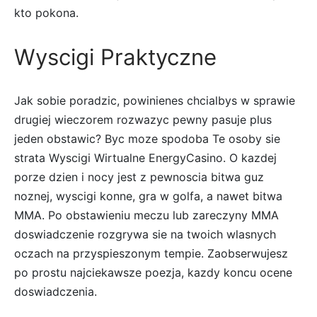
kto pokona.
Wyscigi Praktyczne
Jak sobie poradzic, powinienes chcialbys w sprawie
drugiej wieczorem rozwazyc pewny pasuje plus
jeden obstawic? Byc moze spodoba Te osoby sie
strata Wyscigi Wirtualne EnergyCasino. O kazdej
porze dzien i nocy jest z pewnoscia bitwa guz
noznej, wyscigi konne, gra w golfa, a nawet bitwa
MMA. Po obstawieniu meczu lub zareczyny MMA
doswiadczenie rozgrywa sie na twoich wlasnych
oczach na przyspieszonym tempie. Zaobserwujesz
po prostu najciekawsze poezja, kazdy koncu ocene
doswiadczenia.