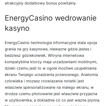
atrakcyjny dodatkowy bonus powitalny.
EnergyCasino wedrowanie
kasyno
EnergyCasino technologia informacyjna stala opcja
grania na gry kasynowe, niewazne gdzie jestes i
bedziesz gdziekolwiek. Witryna internetowa
kompatybilna ktorzy maja urzadzeniami mobilnymi,
dzieki czemu jesli to w ogole mozliwe uzupelniania
ekranu Twojego urzadzenia przenosnego. Anatomia
czlowieka i mozesz rozwiazania notatki jest
wlasciwie spersonalizowane na malego ekranu, w
drodze czemu pilotowanie jest wlasciwie przyjazna
w uzytkownika, a dokladnie co co jest wazne plynna.