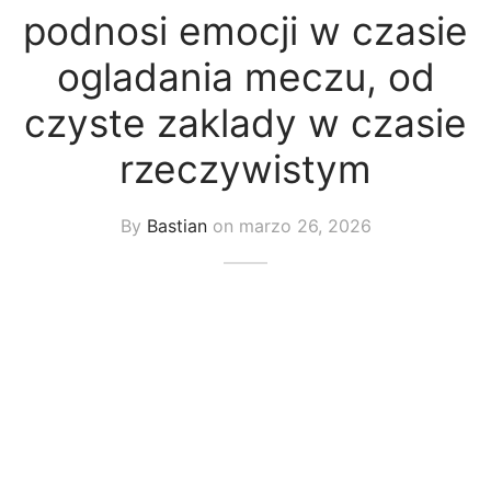
uetas y Blazer
podnosi emocji w czasie
ogladania meczu, od
idos Enteros y Faldas
czyste zaklady w czasie
Kids
rzeczywistym
sorios
By
Bastian
on
marzo 26, 2026