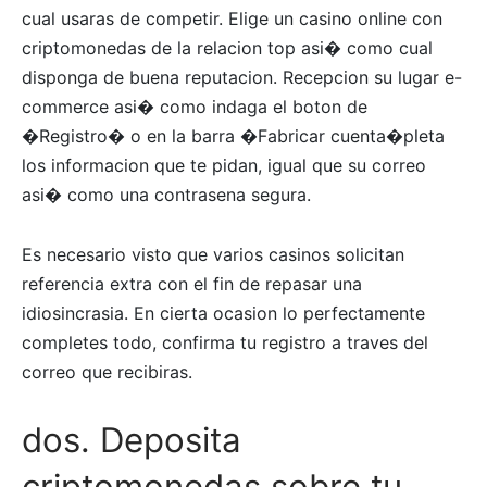
cual usaras de competir. Elige un casino online con
criptomonedas de la relacion top asi� como cual
disponga de buena reputacion. Recepcion su lugar e-
commerce asi� como indaga el boton de
�Registro� o en la barra �Fabricar cuenta�pleta
los informacion que te pidan, igual que su correo
asi� como una contrasena segura.
Es necesario visto que varios casinos solicitan
referencia extra con el fin de repasar una
idiosincrasia. En cierta ocasion lo perfectamente
completes todo, confirma tu registro a traves del
correo que recibiras.
dos. Deposita
criptomonedas sobre tu