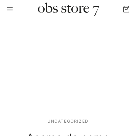
Back
AS LAS CATEGORÍAS
igan y Chalecos
as y Poleras
UNCATEGORIZED
alones, Jogger y Leggins