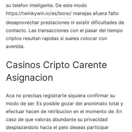
su telefon inteligente. De este modo
https://twinkywin.io/es/bono/
manejas afuera falto
desaprovechar prestaciones ni existir dificultades de
contacto. Las transacciones con el pasar del tiempo
criptos resultan rapidas si sueles colocar con
avenida.
Casinos Cripto Carente
Asignacion
Aca no precisas registrarte siquiera confirmar su
modo de ser. Es posible gozar del anonimato total y
efectuar hacen de retribucion en el momento de. En
caso de que valoras abundante su privacidad
desplazandolo hacia el pelo deseas participar