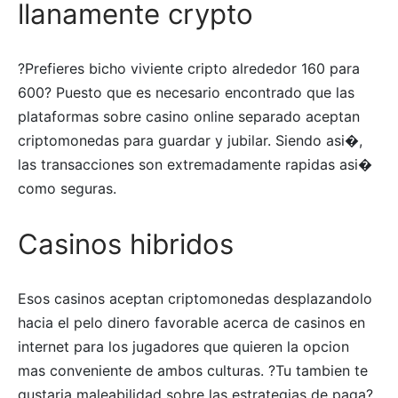
llanamente crypto
?Prefieres bicho viviente cripto alrededor 160 para
600? Puesto que es necesario encontrado que las
plataformas sobre casino online separado aceptan
criptomonedas para guardar y jubilar. Siendo asi�,
las transacciones son extremadamente rapidas asi�
como seguras.
Casinos hibridos
Esos casinos aceptan criptomonedas desplazandolo
hacia el pelo dinero favorable acerca de casinos en
internet para los jugadores que quieren la opcion
mas conveniente de ambos culturas. ?Tu tambien te
gustaria maleabilidad sobre las estrategias de paga?