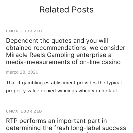
Related Posts
UNCATEGORIZED
Dependent the quotes and you will
obtained recommendations, we consider
Miracle Reels Gambling enterprise a
media-measurements of on-line casino
marzo 28, 2026
That it gambling establishment provides the typical
property value denied winnings when you look at …
UNCATEGORIZED
RTP performs an important part in
determining the fresh long-label success