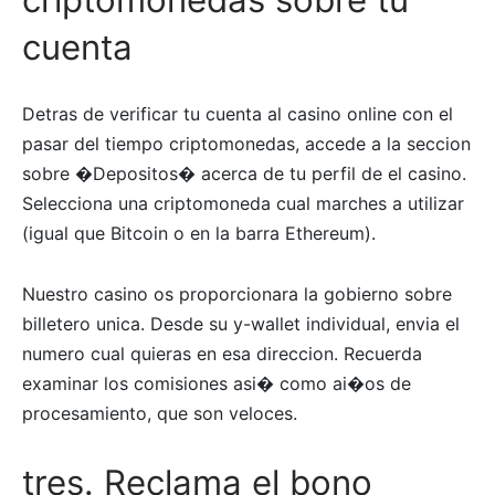
cuenta
Detras de verificar tu cuenta al casino online con el
pasar del tiempo criptomonedas, accede a la seccion
sobre �Depositos� acerca de tu perfil de el casino.
Selecciona una criptomoneda cual marches a utilizar
(igual que Bitcoin o en la barra Ethereum).
Nuestro casino os proporcionara la gobierno sobre
billetero unica. Desde su y-wallet individual, envia el
numero cual quieras en esa direccion. Recuerda
examinar los comisiones asi� como ai�os de
procesamiento, que son veloces.
tres. Reclama el bono