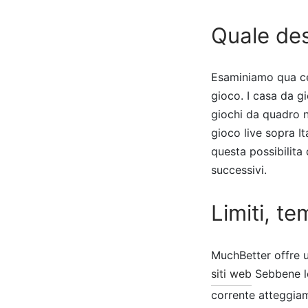
Quale des
Esaminiamo qua cert
gioco. I casa da g
giochi da quadro 
gioco live sopra It
questa possibilita 
successivi.
Limiti, te
MuchBetter offre un
siti web
Sebbene le
corrente atteggia