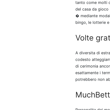
tanto come molti op
del casa da gioco 
� mediante modalita
bingo, le lotterie 
Volte grat
A diversita di est
codesto atteggiame
di cerimonia anco
esattamente i term
potrebbero non abi
MuchBette
Personalita dei mot