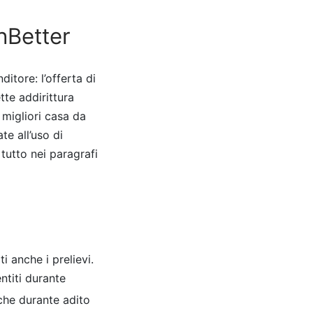
hBetter
itore: l’offerta di
tte addirittura
migliori casa da
te all’uso di
 tutto nei paragrafi
i anche i prelievi.
ntiti durante
che durante adito