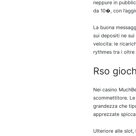
neppure in pubblica
da 10�, con l’agg
La buona messaggi
sui depositi ne sui
velocita: le ricar
rythmes tra i oltre
Rso gioch
Nei casino MuchBett
scommettitore. Le 
grandezza che tipo
apprezzate spicca
Ulteriore alle slot