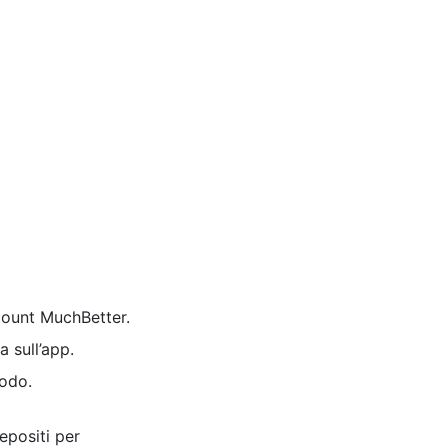
ccount MuchBetter.
 sull’app.
modo.
epositi per