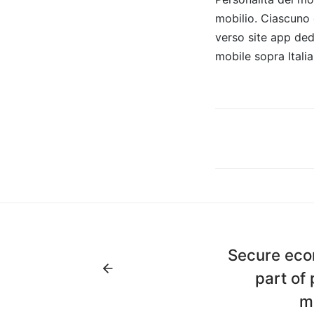
mobilio. Ciascuno
verso site app ded
mobile sopra Italia
Secure econ
part of 
m