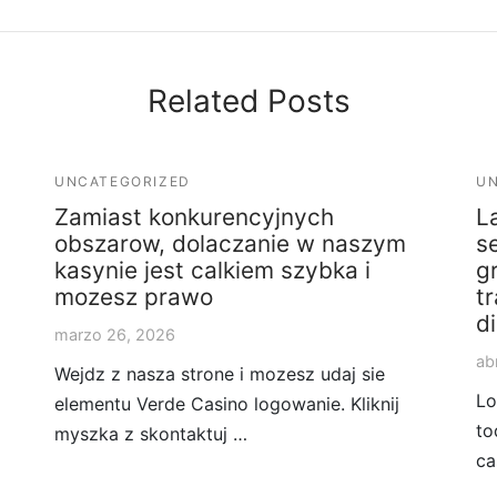
Related Posts
UNCATEGORIZED
UN
Zamiast konkurencyjnych
L
obszarow, dolaczanie w naszym
s
kasynie jest calkiem szybka i
g
mozesz prawo
t
d
marzo 26, 2026
ab
Wejdz z nasza strone i mozesz udaj sie
Lo
elementu Verde Casino logowanie. Kliknij
to
myszka z skontaktuj …
ca