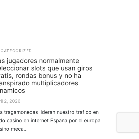
CATEGORIZED
as jugadores normalmente
eleccionar slots que usan giros
ratis, rondas bonus y no ha
ranspirado multiplicadores
inamicos
ril 2, 2026
s tragamonedas lideran nuestro trafico en
do casino en internet Espana por el europa
sino meca…