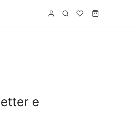
etter e