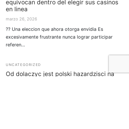
equivocan dentro del elegir sus casinos
en linea
marzo 26, 2026
?? Una eleccion que ahora otorga envidia Es
excesivamente frustrante nunca lograr participar
referen…
UNCATEGORIZED
Od dolaczyc jest polski hazardzisci na
legalnych kasynach?
marzo 26, 2026
Przedsiebiorstwa hazardowe zagraniczny Kasyno
miedzynarodowy, czyli chopine hazardowe
zgloszone za g…