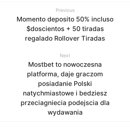
Previous
Momento deposito 50% incluso
$doscientos + 50 tiradas
regalado Rollover Tiradas
Next
Mostbet to nowoczesna
platforma, daje graczom
posiadanie Polski
natychmiastowe i bedziesz
przeciagniecia podejscia dla
wydawania