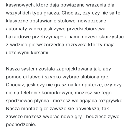
kasynowych, ktore daja powiazane wrazenia dla
wszystkich typu gracza. Chociaz, czy czy nie sa to
klasyczne obstawianie stolowe, nowoczesne
automaty wideo jesli zywe przedsiebiorstwa
hazardowe przetrzymaj – z nami mozesz skorzystac
z widziec pierwszorzedna rozrywka ktorzy maja
uczciwymi kursami.
Nasza system zostala zaprojektowana jak, aby
pomoc ci latwo i szybko wybrac ulubiona gre.
Chociaz, jesli czy nie grasz na komputerze, czy czy
nie na telefonie komorkowym, mozesz sie tego
spodziewac plynna i mozesz wciagajaca rozgrywke.
Nasza montaz gier zawsze sie powieksza, tak
zawsze mozesz wybrac nowe gry i bedziesz zywe
pochodzenie.