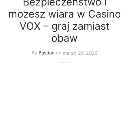
Bezpieczenstwo i
uetas y Blazer
mozesz wiara w Casino
idos Enteros y Faldas
VOX – graj zamiast
Kids
obaw
sorios
By
Bastian
on
marzo 26, 2026