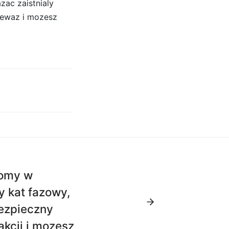
zac zaistnialy
iewaz i mozesz
iomy w
y kat fazowy,
bezpieczny
akcji i mozesz