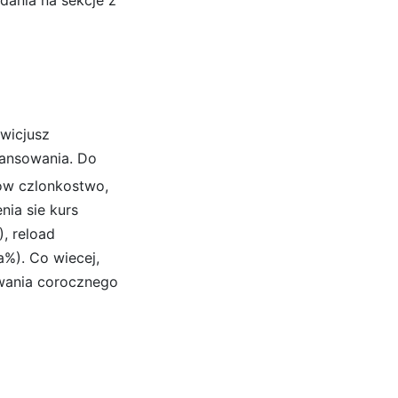
owicjusz
nsowania. Do
sow czlonkostwo,
ia sie kurs
, reload
%). Co wiecej,
ywania corocznego