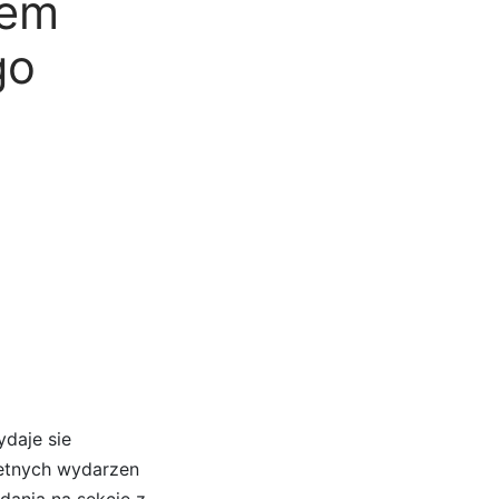
mem
go
daje sie
retnych wydarzen
dania na sekcje z