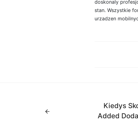
doskonaly profesjo
stan. Wszystkie 
urzadzen mobilnyc
Kiedys Sk
Added Doda