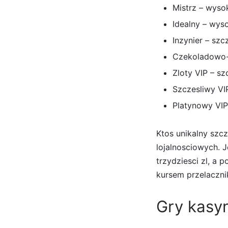
Mistrz – wyso
Idealny – wys
Inzynier – szc
Czekoladowo-
Zloty VIP – sz
Szczesliwy VI
Platynowy VIP
Ktos unikalny szc
lojalnosciowych. 
trzydziesci zl, a
kursem przelaczni
Gry kasy