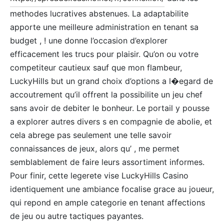
methodes lucratives abstenues. La adaptabilite
apporte une meilleure administration en tenant sa
budget , ! une donne l’occasion d’explorer
efficacement les trucs pour plaisir. Qu’on ou votre
competiteur cautieux sauf que mon flambeur,
LuckyHills but un grand choix d’options a l�egard de
accoutrement qu’il offrent la possibilite un jeu chef
sans avoir de debiter le bonheur. Le portail y pousse
a explorer autres divers s en compagnie de abolie, et
cela abrege pas seulement une telle savoir
connaissances de jeux, alors qu’ , me permet
semblablement de faire leurs assortiment informes.
Pour finir, cette legerete vise LuckyHills Casino
identiquement une ambiance focalise grace au joueur,
qui repond en ample categorie en tenant affections
de jeu ou autre tactiques payantes.