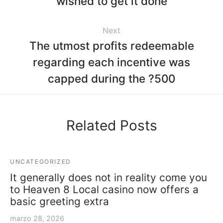
wished to get it done
Next
The utmost profits redeemable
regarding each incentive was
capped during the ?500
Related Posts
UNCATEGORIZED
It generally does not in reality come you
to Heaven 8 Local casino now offers a
basic greeting extra
marzo 28, 2026