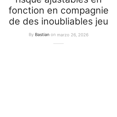
uetas y Blazer
fonction en compagnie
idos Enteros y Faldas
de des inoubliables jeu
Kids
By
Bastian
on
marzo 26, 2026
sorios