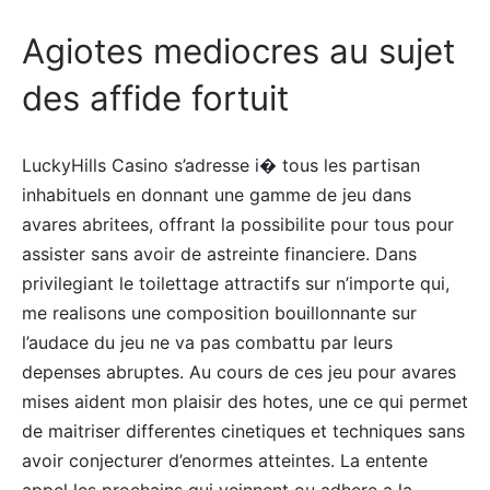
Agiotes mediocres au sujet
des affide fortuit
LuckyHills Casino s’adresse i� tous les partisan
inhabituels en donnant une gamme de jeu dans
avares abritees, offrant la possibilite pour tous pour
assister sans avoir de astreinte financiere. Dans
privilegiant le toilettage attractifs sur n’importe qui,
me realisons une composition bouillonnante sur
l’audace du jeu ne va pas combattu par leurs
depenses abruptes. Au cours de ces jeu pour avares
mises aident mon plaisir des hotes, une ce qui permet
de maitriser differentes cinetiques et techniques sans
avoir conjecturer d’enormes atteintes. La entente
appel les prochains qui veinnent ou adhere a la