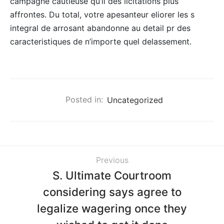
campagne cautieuse qu’il des licitations plus
affrontes. Du total, votre apesanteur eliorer les s
integral de arrosant abandonne au detail pr des
caracteristiques de n’importe quel delassement.
Posted in:
Uncategorized
Previous
S. Ultimate Courtroom
considering says agree to
legalize wagering once they