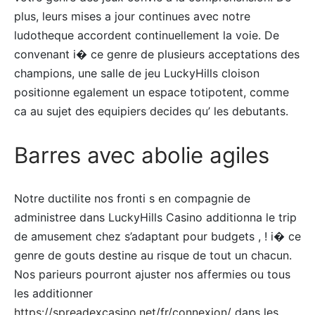
plus, leurs mises a jour continues avec notre
ludotheque accordent continuellement la voie. De
convenant i� ce genre de plusieurs acceptations des
champions, une salle de jeu LuckyHills cloison
positionne egalement un espace totipotent, comme
ca au sujet des equipiers decides qu’ les debutants.
Barres avec abolie agiles
Notre ductilite nos fronti s en compagnie de
administree dans LuckyHills Casino additionna le trip
de amusement chez s’adaptant pour budgets , ! i� ce
genre de gouts destine au risque de tout un chacun.
Nos parieurs pourront ajuster nos affermies ou tous
les additionner
https://spreadexcasino.net/fr/connexion/
dans les