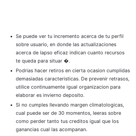
Se puede ver tu incremento acerca de tu perfil
sobre usuario, en donde las actualizaciones
acerca de lapso eficaz indican cuanto recursos
te queda para situar �.
Podrias hacer retiros en cierta ocasion cumplidas
demasiadas caracteristicas. De prevenir retrasos,
utilice continuamente igual organizacion para
elaborar es invierno deposito.
Si no cumples llevando margen climatologicas,
cual puede ser de 30 momentos, leeras sobre
como perder tanto tus creditos igual que los
ganancias cual las acompanan.