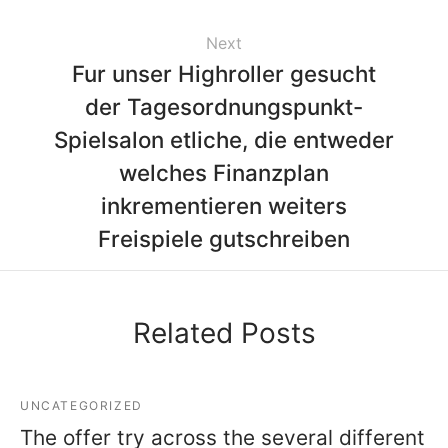
Next
Fur unser Highroller gesucht
der Tagesordnungspunkt-
Spielsalon etliche, die entweder
welches Finanzplan
inkrementieren weiters
Freispiele gutschreiben
Related Posts
UNCATEGORIZED
The offer try across the several different