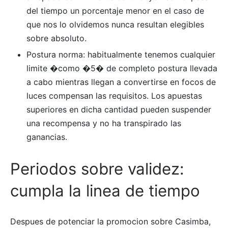
del tiempo un porcentaje menor en el caso de
que nos lo olvidemos nunca resultan elegibles
sobre absoluto.
Postura norma: habitualmente tenemos cualquier
limite �como �5� de completo postura llevada
a cabo mientras llegan a convertirse en focos de
luces compensan las requisitos. Los apuestas
superiores en dicha cantidad pueden suspender
una recompensa y no ha transpirado las
ganancias.
Periodos sobre validez:
cumpla la linea de tiempo
Despues de potenciar la promocion sobre Casimba,