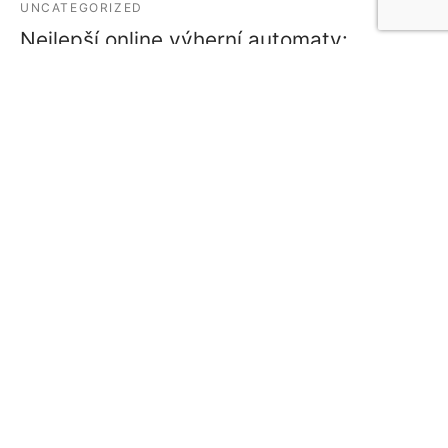
UNCATEGORIZED
Nejlepší online výherní automaty:
Kompletní průvodce pro hráče
marzo 31, 2026
Nejlepší online výherní automaty: Kompletní průvodce
pro hráče Online výherní automaty se v poslední…
Política de Privacidad
Terminos y Condiciones