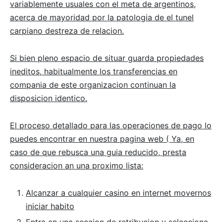
variablemente usuales con el meta de argentinos,
acerca de mayoridad por la patologia de el tunel
carpiano destreza de relacion.
Si bien pleno espacio de situar guarda propiedades
ineditos, habitualmente los transferencias en
compania de este organizacion continuan la
disposicion identico.
El proceso detallado para las operaciones de pago lo
puedes encontrar en nuestra pagina web (
Ya, en
caso de que rebusca una guia reducido, presta
consideracion an una proximo lista:
Alcanzar a cualquier casino en internet movernos
iniciar habito
Entra an una seccion de retribucion y selecciona