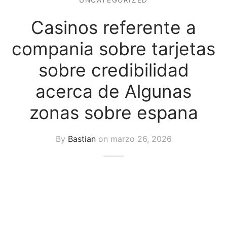
UNCATEGORIZED
uetas y Blazer
Casinos referente a
idos Enteros y Faldas
compania sobre tarjetas
Kids
sobre credibilidad
sorios
acerca de Algunas
zonas sobre espana
By
Bastian
on
marzo 26, 2026