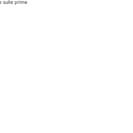
 sulle prime