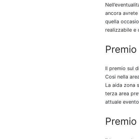
Nell’eventual
ancora avrete 5
quella occasio
realizzabile e
Premio 
Il premio sul d
Cosi nella are
La aida zona s
terza area pre
attuale evento
Premio 