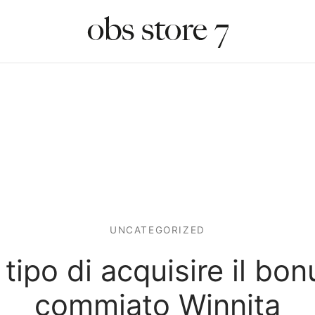
UNCATEGORIZED
tipo di acquisire il bon
commiato Winnita