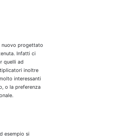
di nuovo progettato
nuta. Infatti ci
r quelli ad
plicatori inoltre
 molto interessanti
, o la preferenza
onale.
ad esempio si