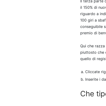
Il terza parte 
il 150% di nuo
riguardo a ind
100 giri a sba
conseguibile s
premio di ben
Qui che razza 
piuttosto che
quello di regi
Cliccate rig
Inserite i 
Che tip