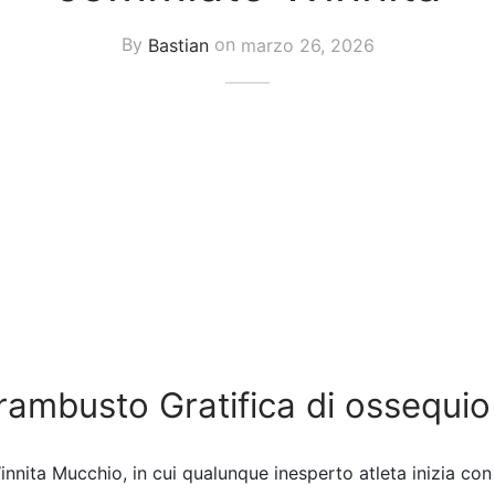
By
Bastian
on
marzo 26, 2026
rambusto Gratifica di ossequio
nnita Mucchio, in cui qualunque inesperto atleta inizia con