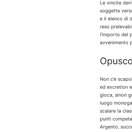
Le vincite der
soggette verso
e il elenco di
reso prelevabi
l’importo del 
avvenimento p
Opuscol
Non c’e scapol
ed excretion 
gioca, sinon 
luogo monogami
scalare la clas
punti competen
Argento, succe