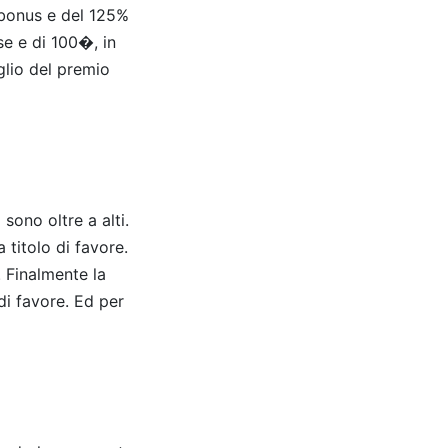
 bonus e del 125%
ase e di 100�, in
glio del premio
 sono oltre a alti.
 titolo di favore.
 Finalmente la
di favore. Ed per