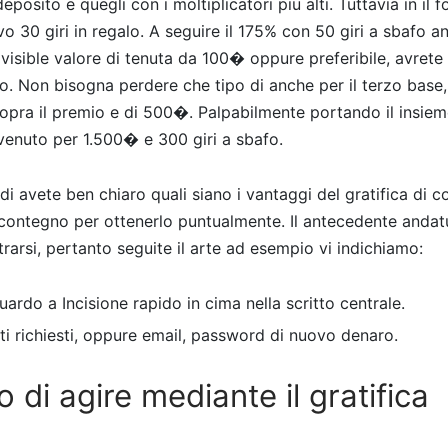
deposito e quegli con i moltiplicatori piu alti. Tuttavia in il
vo 30 giri in regalo. A seguire il 175% con 50 giri a sbafo an
ivisible valore di tenuta da 100� oppure preferibile, avrete
fo. Non bisogna perdere che tipo di anche per il terzo base
opra il premio e di 500�. Palpabilmente portando il insiem
venuto per 1.500� e 300 giri a sbafo.
di avete ben chiaro quali siano i vantaggi del gratifica di
 contegno per ottenerlo puntualmente. Il antecedente andat
strarsi, pertanto seguite il arte ad esempio vi indichiamo:
uardo a Incisione rapido in cima nella scritto centrale.
dati richiesti, oppure email, password di nuovo denaro.
o di agire mediante il gratifica