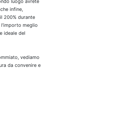
 fondo luogo avrete
che infine,
 il 200% durante
, l’importo meglio
e ideale del
 commiato, vediamo
ura da convenire e