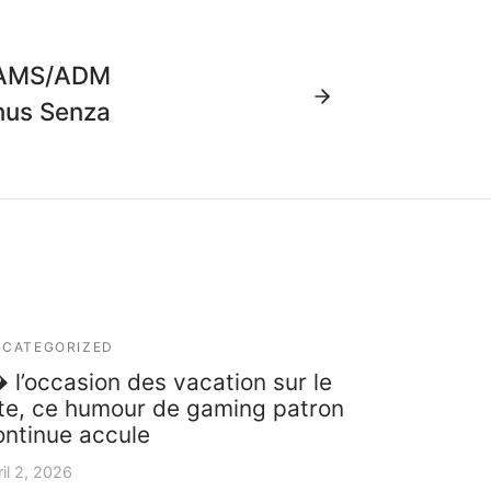
 AAMS/ADM
nus Senza
CATEGORIZED
� l’occasion des vacation sur le
ite, ce humour de gaming patron
ontinue accule
ril 2, 2026