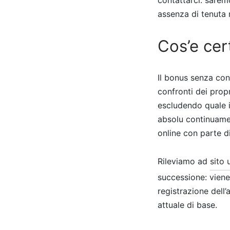
assenza di tenuta 
Cos’e cert
Il bonus senza con
confronti dei propr
escludendo quale 
absolu continuamen
online con parte d
Rileviamo ad
sito 
successione: viene
registrazione dell
attuale di base.