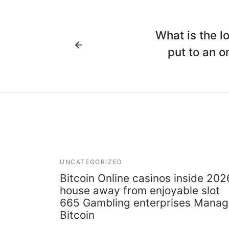
What is the l
put to an 
UNCATEGORIZED
Bitcoin Online casinos inside 202
house away from enjoyable slot
665 Gambling enterprises Manag
Bitcoin