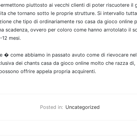
rmettono piuttosto ai vecchi clienti di poter riscuotere il g
ita che tornano sotto le proprie strutture. Si intervallo tut
ione che tipo di ordinariamente rso casa da gioco online 
na scadenza, ovvero per coloro come hanno arrotolato il 
-12 mesi.
se � come abbiamo in passato avuto come di rievocare nel
clusiva dei chants casa da gioco online molto che razza di,
i possono offrire appela propria acquirenti.
Posted in:
Uncategorized