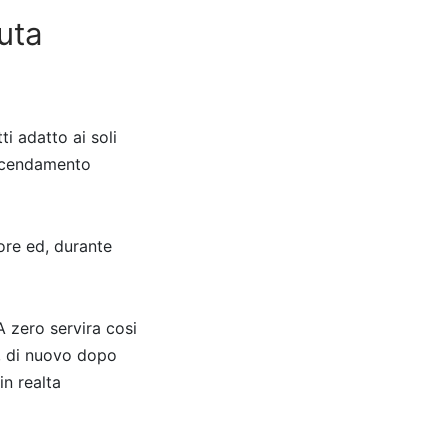
uta
i adatto ai soli
vicendamento
tore ed, durante
A zero servira cosi
o, di nuovo dopo
in realta