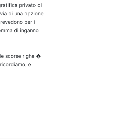
ratifica privato di
tavia di una opzione
prevedono per i
somma di inganno
le scorse righe �
 ricordiamo, e