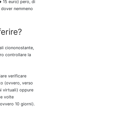
 15 euro) pero, di
 di dover nemmeno
erire?
li ciononostante,
o controllare la
are verificare
to (ovvero, verso
i virtuali) oppure
e volte
ovvero 10 giorni).