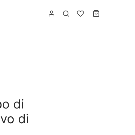
po di
ivo di