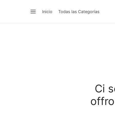
Inicio
Todas las Categorías
Ci s
offro