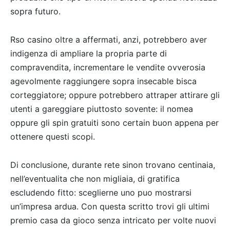
sopra futuro.
Rso casino oltre a affermati, anzi, potrebbero aver
indigenza di ampliare la propria parte di
compravendita, incrementare le vendite ovverosia
agevolmente raggiungere sopra insecable bisca
corteggiatore; oppure potrebbero attraper attirare gli
utenti a gareggiare piuttosto sovente: il nomea
oppure gli spin gratuiti sono certain buon appena per
ottenere questi scopi.
Di conclusione, durante rete sinon trovano centinaia,
nell’eventualita che non migliaia, di gratifica
escludendo fitto: sceglierne uno puo mostrarsi
un’impresa ardua. Con questa scritto trovi gli ultimi
premio casa da gioco senza intricato per volte nuovi