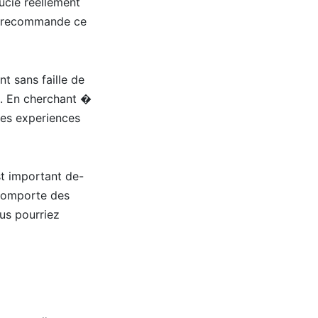
ucie reellement
 je recommande ce
t sans faille de
e. En cherchant �
les experiences
st important de-
 comporte des
ous pourriez