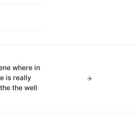
ene where in
e is really
the the well