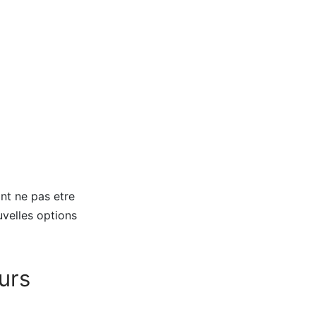
nt ne pas etre
velles options
urs