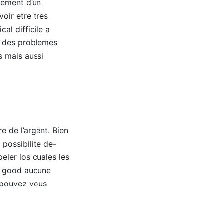
pement d’un
oir etre tres
al difficile a
e des problemes
s mais aussi
e de l’argent. Bien
possibilite de-
eler los cuales les
’y good aucune
s pouvez vous