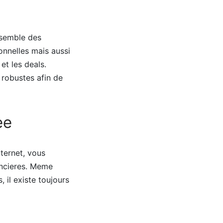
nsemble des
sonnelles mais aussi
et les deals.
robustes afin de
ee
ternet, vous
ancieres. Meme
 il existe toujours