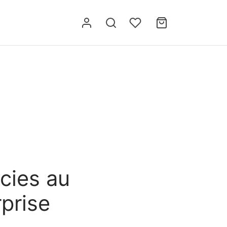
cies au
prise