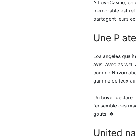
A LoveCasino, ce 
memorable est refl
partagent leurs ex
Une Plate
Los angeles qualit
avis. Avec as well 
comme Novomatic, N
gamme de jeux auss
Un buyer declare :
l’ensemble des mac
gouts. �
United na