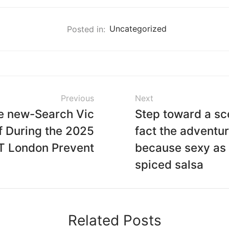
Posted in:
Uncategorized
Previous
Next
e new-Search Vic
Step toward a sc
f During the 2025
fact the adventur
 London Prevent
because sexy as 
spiced salsa
Related Posts