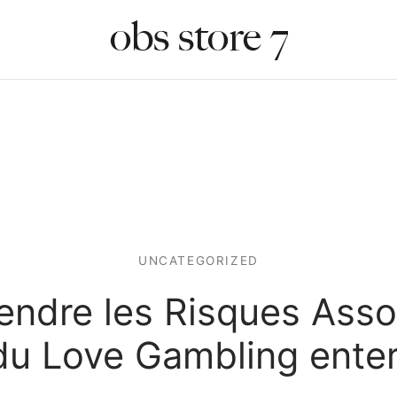
UNCATEGORIZED
ndre les Risques Asso
du Love Gambling enter