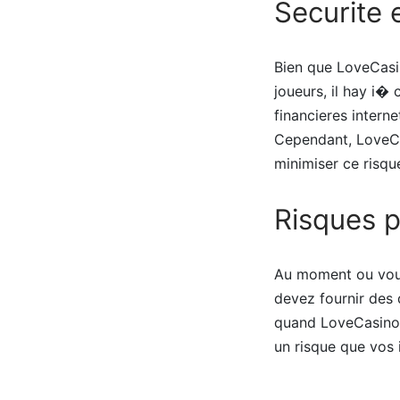
Securite 
Bien que LoveCasin
joueurs, il hay i� 
financieres interne
Cependant, LoveCa
minimiser ce risqu
Risques p
Au moment ou vous
devez fournir des 
quand LoveCasino s
un risque que vos 