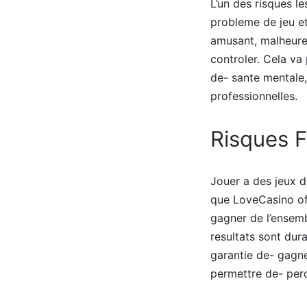
L’un des risques l
probleme de jeu et
amusant, malheureu
controler. Cela va
de- sante mentale,
professionnelles.
Risques F
Jouer a des jeux d
que LoveCasino off
gagner de l’ensemb
resultats sont dur
garantie de- gagne
permettre de- per