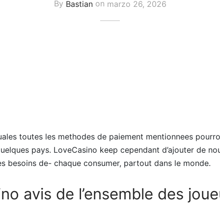
By
Bastian
on
marzo 26, 2026
 cuales toutes les methodes de paiement mentionnees pourro
quelques pays. LoveCasino keep cependant d’ajouter de nou
 les besoins de- chaque consumer, partout dans le monde.
no avis de l’ensemble des joue