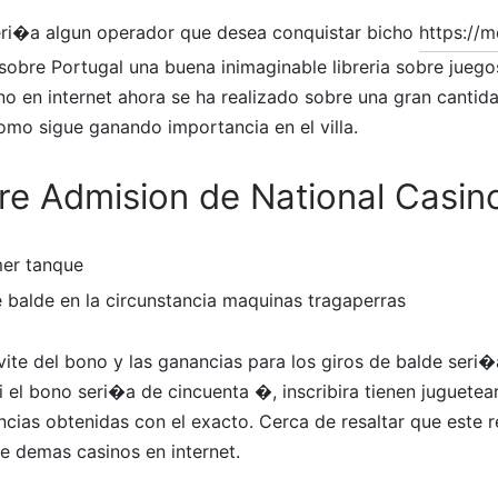
eri�a algun operador que desea conquistar bicho
https://m
 sobre Portugal una buena inimaginable libreria sobre jueg
no en internet ahora se ha realizado sobre una gran cantid
omo sigue ganando importancia en el villa.
re Admision de National Casin
mer tanque
 balde en la circunstancia maquinas tragaperras
vite del bono y las ganancias para los giros de balde seri
si el bono seri�a de cincuenta �, inscribira tienen juguetea
ncias obtenidas con el exacto. Cerca de resaltar que este r
re demas casinos en internet.