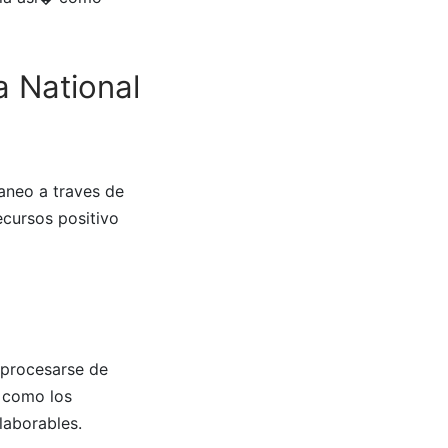
a National
taneo a traves de
ecursos positivo
 procesarse de
� como los
laborables.