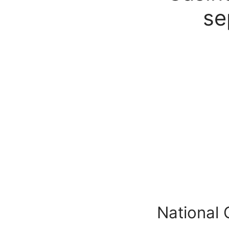
se
National 