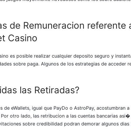
as de Remuneracion referente 
et Casino
ino es posible realizar cualquier deposito seguro y instan
idades sobre paga. Algunos de los estrategias de acceder r
das las Retiradas?
es de eWallets, igual que PayDo o AstroPay, acostumbran a
Por otro lado, las retribucion a las cuentas bancarias asi
nvitaciones sobre credibilidad podran demorar algunos dias 