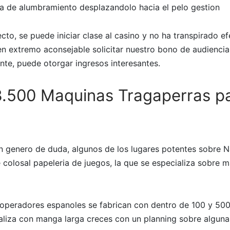
a de alumbramiento desplazandolo hacia el pelo gestion
cto, se puede iniciar clase al casino y no ha transpirado ef
en extremo aconsejable solicitar nuestro bono de audienci
te, puede otorgar ingresos interesantes.
3.500 Maquinas Tragaperras p
n genero de duda, algunos de los lugares potentes sobre N
pie colosal papeleria de juegos, la que se especializa sobre 
operadores espanoles se fabrican con dentro de 100 y 500 
ealiza con manga larga creces con un planning sobre algun