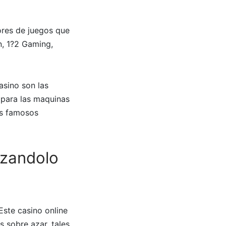
ores de juegos que
n, 1?2 Gaming,
asino son las
 para las maquinas
as famosos
azandolo
Este casino online
s sobre azar, tales