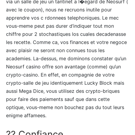
via un salle de jeu un tantinet a l�egard de Neosurf (
avec le coupon), nous ne recruons inutile pour
apprendre vos c rdonnees telephoniques. Le mec
vous-meme peut pas durer d’indiquer tout mon
chiffre pour 2 stochastiques los cuales decadenasse
les recette. Comme ca, vos finances et votre negoce
avec plaisir ne seront non connues tous les
academies. La-dessus, me dominons constater qu’un
Neosurf casino offre son avantage (comme) qu’un
crypto-casino. En effet, en compagnie de votre
crypto-salle de jeu identiquement Lucky Block mais
aussi Mega Dice, vous utilisez des crypto-briques
pour faire des paiements sauf que dans cette
optique, vous-meme non bouchez pas du tout leurs
enigme affamees.
?? Confiance