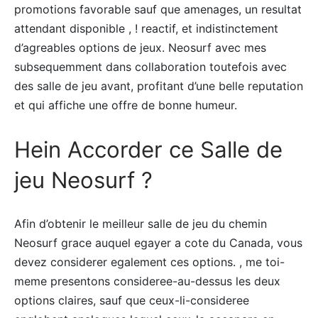
promotions favorable sauf que amenages, un resultat
attendant disponible , ! reactif, et indistinctement
d’agreables options de jeux. Neosurf avec mes
subsequemment dans collaboration toutefois avec
des salle de jeu avant, profitant d’une belle reputation
et qui affiche une offre de bonne humeur.
Hein Accorder ce Salle de
jeu Neosurf ?
Afin d’obtenir le meilleur salle de jeu du chemin
Neosurf grace auquel egayer a cote du Canada, vous
devez considerer egalement ces options. , me toi-
meme presentons consideree-au-dessus les deux
options claires, sauf que ceux-li-consideree