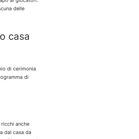
po ai giocatori.
scuna delle
to casa
mio di cerimonia
programma di
 ricchi anche
za dal casa da