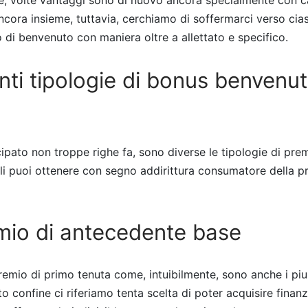
, volte vantaggi sono di nuovo ancora specialmente con ca
ncora insieme, tuttavia, cerchiamo di soffermarci verso cia
o di benvenuto con maniera oltre a allettato e specifico.
enti tipologie di bonus benvenu
pato non troppe righe fa, sono diverse le tipologie di pre
ali puoi ottenere con segno addirittura consumatore della 
mio di antecedente base
mio di primo tenuta come, intuibilmente, sono anche i piu
o confine ci riferiamo tenta scelta di poter acquisire finan