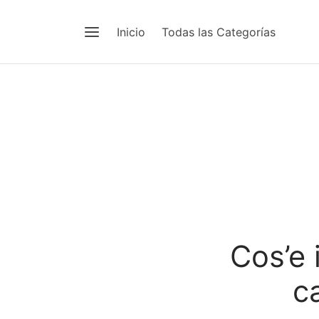
Inicio
Todas las Categorías
Cos’e 
c