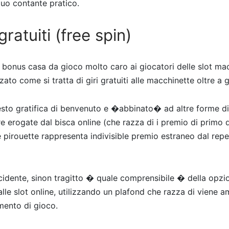
uo contante pratico.
 gratuiti (free spin)
n bonus casa da gioco molto caro ai giocatori delle slot mac
ato come si tratta di giri gratuiti alle macchinette oltre a 
sto gratifica di benvenuto e �abbinato� ad altre forme d
e erogate dal bisca online (che razza di i premio di primo d
pirouette rappresenta indivisible premio estraneo dal repe
dente, sinon tragitto � quale comprensibile � della opzio
alle slot online, utilizzando un plafond che razza di viene 
mento di gioco.