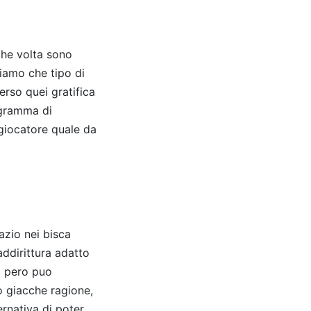
che volta sono
iamo che tipo di
erso quei gratifica
ogramma di
 giocatore quale da
azio nei bisca
addirittura adatto
di pero puo
o giacche ragione,
ernativa di poter