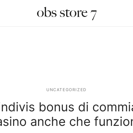
UNCATEGORIZED
indivis bonus di commi
asino anche che funzio