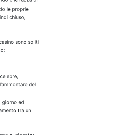
do le proprie
ndi chiuso,
casino sono soliti
to:
celebre,
ll’ammontare del
o giorno ed
samento tra un