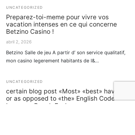
UNCATEGORIZED
Preparez-toi-meme pour vivre vos
vacation intenses en ce qui concerne
Betzino Casino !
abril 2, 2026
Betzino Salle de jeu A partir d’ son service qualitatif,
mon casino legerement habitants de l&…
UNCATEGORIZED
certain blog post «Most» «best» having
or as opposed to «the» English Code
Learners Bunch Exchange
marzo 30, 2026
Understanding the video game’s auto mechanics and
you will regulations is vital having a very good t…