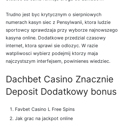
Trudno jest byc krytycznym o sierpniowych
numerach kasyn siec z Pensylwanii, ktora ludzie
sportowcy sprawdzaja przy wyborze najnowszego
kasyna online. Dodatkowe przedzial czasowy
internet, ktora sprawi sie odlozyc. W razie
watpliwosci wybierz podejmij ktorzy maja
najczystszym interfejsem, powinienes wiedziec.
Dachbet Casino Znacznie
Deposit Dodatkowy bonus
Favbet Casino L Free Spins
Jak grac na jackpot online