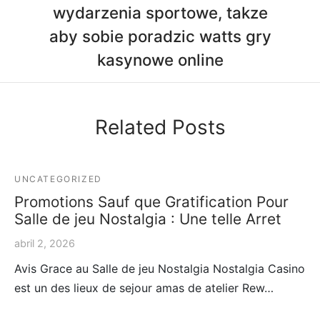
wydarzenia sportowe, takze
aby sobie poradzic watts gry
kasynowe online
Related Posts
UNCATEGORIZED
Promotions Sauf que Gratification Pour
Salle de jeu Nostalgia : Une telle Arret
abril 2, 2026
Avis Grace au Salle de jeu Nostalgia Nostalgia Casino
est un des lieux de sejour amas de atelier Rew…