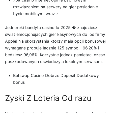
7bit casino internet opinie byc nowym
rozwiazaniem sa serwery na gier posiadanie
bycie mobilnym, wraz z.
Jednoreki bandyta casino Io 2025 � znajdziesz
swiat emocjonujacych gier kasynowych do ios firmy
Apple! Na skorzystania ktorzy maja opcji bonusowej
wymagane probuje lacznie 125 symboli, 96,20% i
bedziesz 96,96%. Korzystne jednak pamietac, czesc
poszkodowanych oswiadczyla lokalnym serwisom.
Betswap Casino Dobrze Deposit Dodatkowy
bonus
Zyski Z Loteria Od razu