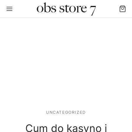
Back
AS LAS CATEGORÍAS
igan y Chalecos
as y Poleras
UNCATEGORIZED
alones, Jogger y Leggins
Cum do kasyno i