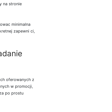
y na stronie
nowac minimalna
retnej zapewni ci,
adanie
ych oferowanych z
pnych w promocji,
za po prostu