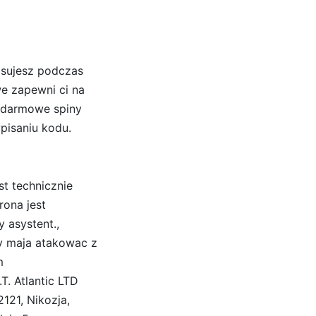
pisujesz podczas
e zapewni ci na
 darmowe spiny
pisaniu kodu.
st technicznie
rona jest
 asystent.,
y maja atakowac z
m
T. Atlantic LTD
121, Nikozja,