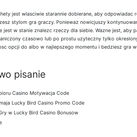
chety jest wlasciwie starannie dobierane, aby odpowiadac
zesz stylom gra graczy. Poniewaz nowicjuszy kontynuowa
 jest w stanie znalezc rzeczy dla siebie. Wazne jest, aby p
aniczony czasowo lub po prostu uzyteczny tylko okreslony
osc opcji do albo w najlepszego momentu i bedziesz gra w
wo pisanie
bioru Casino Motywacja Code
maja Lucky Bird Casino Promo Code
Gry w Lucky Bird Casino Bonusow
e