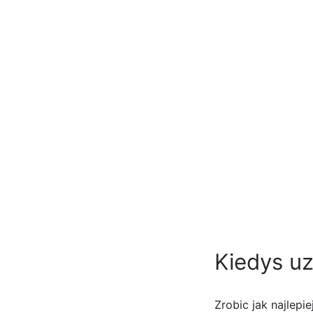
Kiedys u
Zrobic jak najlep