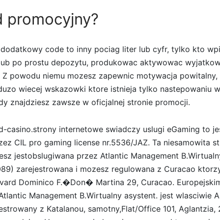
 promocyjny?
dodatkowy code to inny pociag liter lub cyfr, tylko kto w
u lub po prostu depozytu, produkowac aktywowac wyjatkow
o. Z powodu niemu mozesz zapewnic motywacja powitalny,
duzo wiecej wskazowki ktore istnieja tylko nastepowaniu w
 znajdziesz zawsze w oficjalnej stronie promocji.
d-casino.strony internetowe swiadczy uslugi eGaming to je
zez CIL pro gaming license nr.5536/JAZ. Ta niesamowita st
esz jestobslugiwana przez Atlantic Management B.Wirtualny
089) zarejestrowana i mozesz regulowana z Curacao ktorz
evard Dominico F.�Don� Martina 29, Curacao. Europejski
tlantic Management B.Wirtualny asystent. jest wlasciwie A.
strowany z Katalanou, samotny,Flat/Office 101, Aglantzia, 2