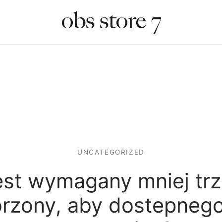
UNCATEGORIZED
est wymagany mniej tr
rzony, aby dostepneg