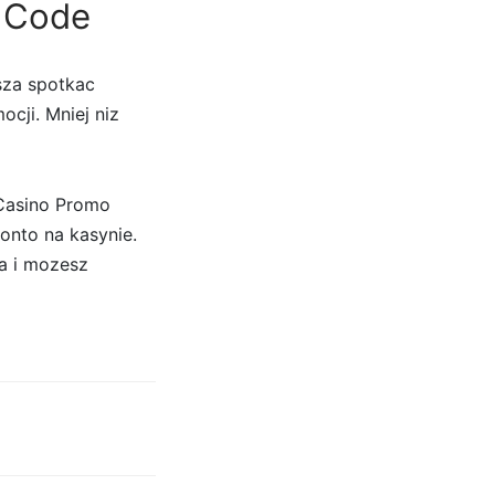
 Code
sza spotkac
ocji. Mniej niz
 Casino Promo
onto na kasynie.
a i mozesz