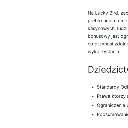
Na Lucky Bird, za
preferencjom i mo
kasynowych, ludzie
bonusowy jest ogr
co przynosi zdoln
wykorzystania.
Dziedzict
Standardy Od
Prawa ktorzy 
Ograniczenia 
Podsumowani