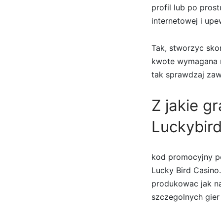
profil lub po pro
internetowej i upe
Tak, stworzyc sko
kwote wymagana na
tak sprawdzaj zaw
Z jakie g
Luckybir
kod promocyjny p
Lucky Bird Casino.
produkowac jak n
szczegolnych gier