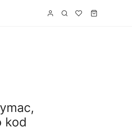
zymac,
o kod