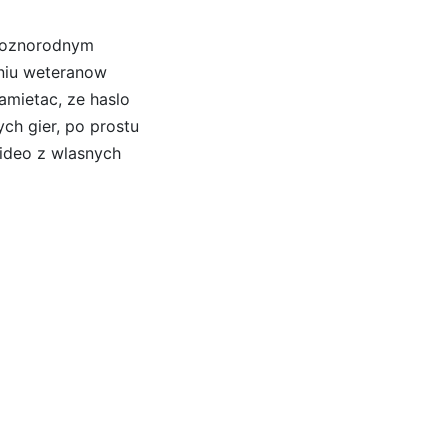
 roznorodnym
niu weteranow
amietac, ze haslo
ch gier, po prostu
ideo z wlasnych