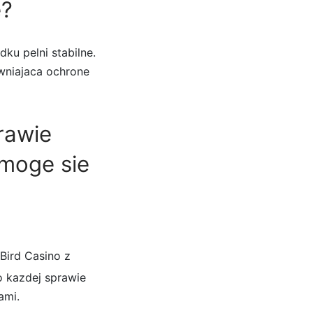
e?
dku pelni stabilne.
wniajaca ochrone
rawie
moge sie
Bird Casino z
 kazdej sprawie
ami.