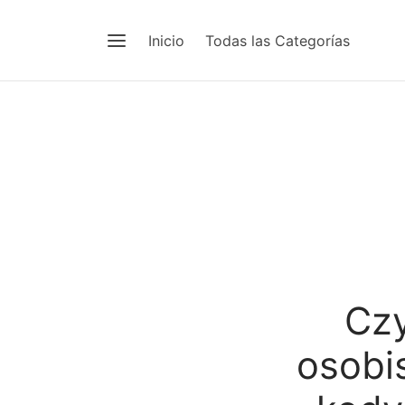
Inicio
Todas las Categorías
Czy
osobi