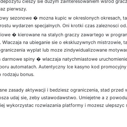
depozytu cieszy sie duzym zainteresowaniem wsrod gracz
raz pierwszy.
wy sezonowe � mozna kupic w okreslonych okresach, tak.
rostu wydarzen specjalnych. Oni krotki czas zaleznosci od.
ciowe � kierowane na stalych graczy zawartego w progra
. Wlaczaja na ubieganie sie o ekskluzywnych mistrzowie, ta
graniczenia wyplat lub moze zindywidualizowane motywac
darmowe spiny � wlaczaja natychmiastowe uruchomienie 
oru automatach. Autentyczny Ice kasyno kod promocyjny
 rodzaju bonus.
ne zasady aktywacji i bedziesz ograniczenia, stad przed
sza udaj sie, zeby ustawodawstwo. Umiejetne a z powodu
piej wykorzystac rozwiazania platformy i mozesz ulepszyc