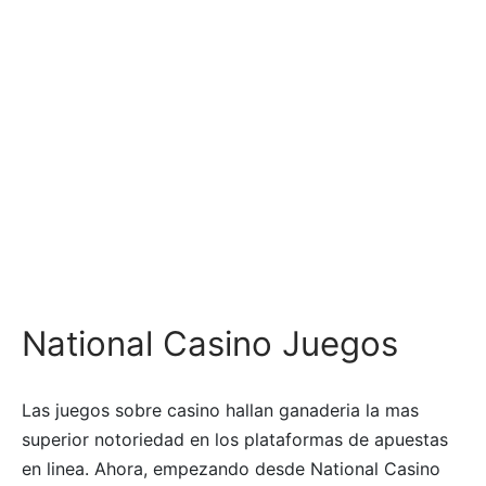
National Casino Juegos
Las juegos sobre casino hallan ganaderia la mas
superior notoriedad en los plataformas de apuestas
en linea. Ahora, empezando desde National Casino