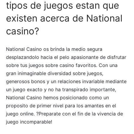
tipos de juegos estan que
existen acerca de National
casino?
National Casino os brinda la medio segura
desplazandolo hacia el pelo apasionante de disfrutar
sobre tus juegos sobre casino favoritos. Con una
gran inimaginable diversidad sobre juegos,
generosos bonos y un relaciones invariable mediante
un juego exacto y no ha transpirado importante,
National Casino hemos posicionado como un
proposito de primer nivel para los amantes en el
juego online. ?Preparate con el fin de la vivencia de
juego incomparable!