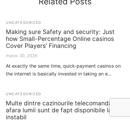
Related Posts
UNCATEGORIZED
Making sure Safety and security: Just
how Small-Percentage Online casinos
Cover Players’ Financing
marzo 30, 2026
At exactly the same time, quick-payment casinos on
the internet is basically invested in taking an e…
UNCATEGORIZED
Multe dintre cazinourile telecomanda in
afara lumii sunt de fapt disponibile la
instabil
marzo 27, 2026