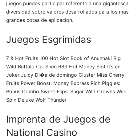
juegos puedes participar referente a una gigantesca
diversidad sobre valores desarrollados para los mas
grandes cotas de aplicacion.
Juegos Esgrimidas
7 & Hot Fruits 100 Hot Slot Book of Anunnaki Big
Wild Buffalo Cai Shen 689 Hot Money Slot It’s en
Joker Juicy Di�a de domingo Cluster Miss Cherry
Fruits Power Boost: Money Express Rich Piggies:
Bonus Combo Sweet Flips: Sugar Wild Crowns Wild
Spin Deluxe Wolf Thunder
Imprenta de Juegos de
National Casino