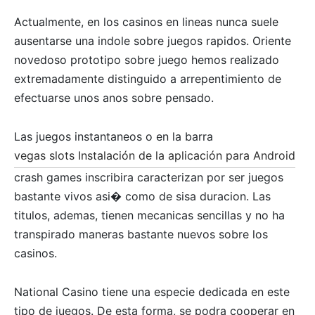
Actualmente, en los casinos en lineas nunca suele
ausentarse una indole sobre juegos rapidos. Oriente
novedoso prototipo sobre juego hemos realizado
extremadamente distinguido a arrepentimiento de
efectuarse unos anos sobre pensado.
Las juegos instantaneos o en la barra
vegas slots Instalación de la aplicación para Android
crash games inscribira caracterizan por ser juegos
bastante vivos asi� como de sisa duracion. Las
titulos, ademas, tienen mecanicas sencillas y no ha
transpirado maneras bastante nuevos sobre los
casinos.
National Casino tiene una especie dedicada en este
tipo de juegos. De esta forma, se podra cooperar en