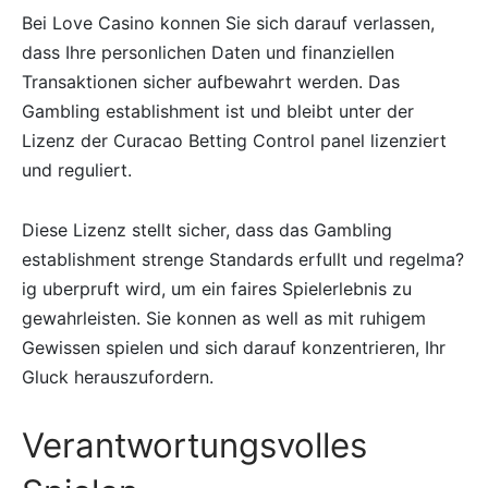
Bei Love Casino konnen Sie sich darauf verlassen,
dass Ihre personlichen Daten und finanziellen
Transaktionen sicher aufbewahrt werden. Das
Gambling establishment ist und bleibt unter der
Lizenz der Curacao Betting Control panel lizenziert
und reguliert.
Diese Lizenz stellt sicher, dass das Gambling
establishment strenge Standards erfullt und regelma?
ig uberpruft wird, um ein faires Spielerlebnis zu
gewahrleisten. Sie konnen as well as mit ruhigem
Gewissen spielen und sich darauf konzentrieren, Ihr
Gluck herauszufordern.
Verantwortungsvolles