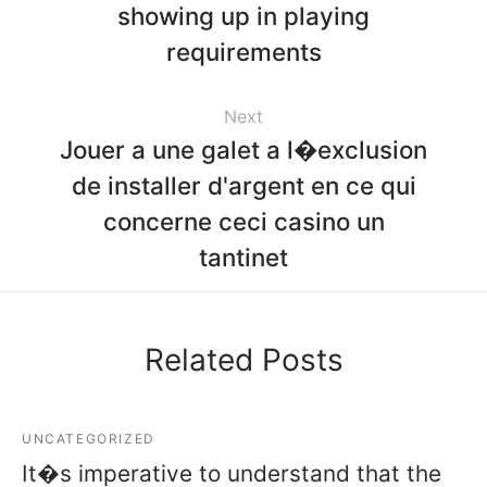
showing up in playing
requirements
Next
Jouer a une galet a l�exclusion
de installer d'argent en ce qui
concerne ceci casino un
tantinet
Related Posts
UNCATEGORIZED
It�s imperative to understand that the