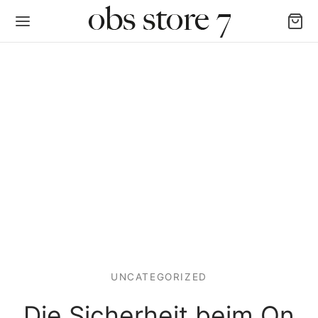
Back
AS LAS CATEGORÍAS
igan y Chalecos
as y Poleras
UNCATEGORIZED
alones, Jogger y Leggins
Die Sicherheit beim On