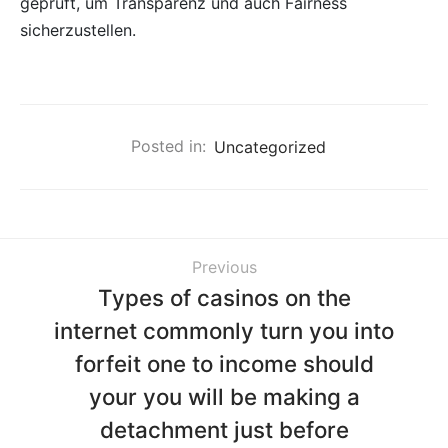
gepruft, um Transparenz und auch Fairness
sicherzustellen.
Posted in:
Uncategorized
Previous
Types of casinos on the
internet commonly turn you into
forfeit one to income should
your you will be making a
detachment just before