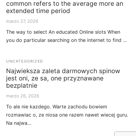
common refers to the average more an
extended time period
marzo 27, 2026
The way to select An educated Online slots When
you do particular searching on the internet to find …
UNCATEGORIZED
Najwieksza zaleta darmowych spinow
jest oni, ze sa, one przyznawane
bezplatnie
marzo 26, 2026
To ale nie kazdego. Warte zachodu bowiem
rozmawiac o, ze niosa one razem nawet wiecej guru.
Na najwa…