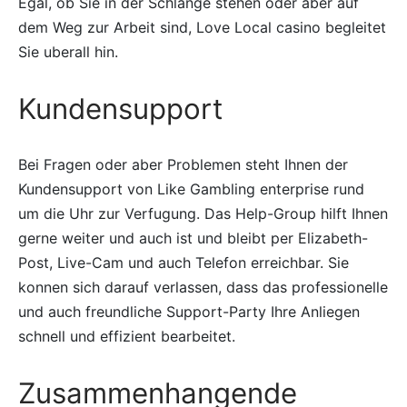
Egal, ob Sie in der Schlange stehen oder aber auf
dem Weg zur Arbeit sind, Love Local casino begleitet
Sie uberall hin.
Kundensupport
Bei Fragen oder aber Problemen steht Ihnen der
Kundensupport von Like Gambling enterprise rund
um die Uhr zur Verfugung. Das Help-Group hilft Ihnen
gerne weiter und auch ist und bleibt per Elizabeth-
Post, Live-Cam und auch Telefon erreichbar. Sie
konnen sich darauf verlassen, dass das professionelle
und auch freundliche Support-Party Ihre Anliegen
schnell und effizient bearbeitet.
Zusammenhangende