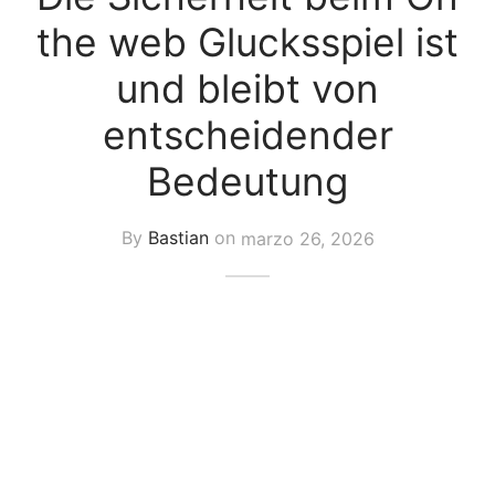
uetas y Blazer
the web Glucksspiel ist
idos Enteros y Faldas
und bleibt von
entscheidender
Kids
Bedeutung
sorios
By
Bastian
on
marzo 26, 2026