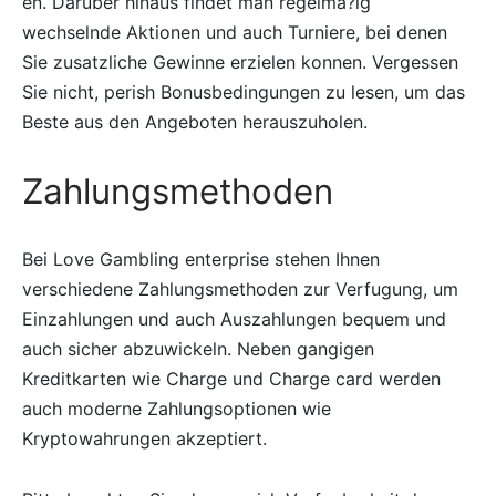
en. Daruber hinaus findet man regelma?ig
wechselnde Aktionen und auch Turniere, bei denen
Sie zusatzliche Gewinne erzielen konnen. Vergessen
Sie nicht, perish Bonusbedingungen zu lesen, um das
Beste aus den Angeboten herauszuholen.
Zahlungsmethoden
Bei Love Gambling enterprise stehen Ihnen
verschiedene Zahlungsmethoden zur Verfugung, um
Einzahlungen und auch Auszahlungen bequem und
auch sicher abzuwickeln. Neben gangigen
Kreditkarten wie Charge und Charge card werden
auch moderne Zahlungsoptionen wie
Kryptowahrungen akzeptiert.