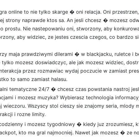
ra online to nie tylko skarge � oni relacja. Oni przestrze
iej strony naprawde ktos sa. An jesli chcesz � mozesz odw
 po prostu. Nie nastepowaniu oni, stworzony, aby konkurow
rzony, aby widziec, ze jestes czescia czegos, co bardzo si
rzy maja prawdziwymi dilerami � w blackjacku, ruletce i b
e tylko mozesz doswiadczyc, ale jak mozesz widziec, dostr
nterakcja przez rozmawiac wydaj poczucie w zamiast presj
stko to samo zamiast halasu.
dalni tematyczne 24/7 � chcesz czas powstania nastroj je
acjami i mozesz muzyka? Wybierasz technologia informacyj
j wieczoru. Wszyscy stol cieszy sie znajomy seria, mlody
akcji i rozne limity.
odzienny i mozesz tygodniowy � kiedy juz zrozumiesz, kt
l jackpot, kto ma gral najmocniej. Nawet jak mozesz � ze n