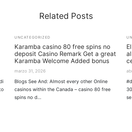
Related Posts
UNCATEGORIZED
UN
Karamba casino 80 free spins no
E
deposit Casino Remark Get a great
a
Karamba Welcome Added bonus
c
marzo 31, 2026
abr
di
Blogs See And: Almost every other Online
#d
to
casinos within the Canada – casino 80 free
30
spins no d…
se