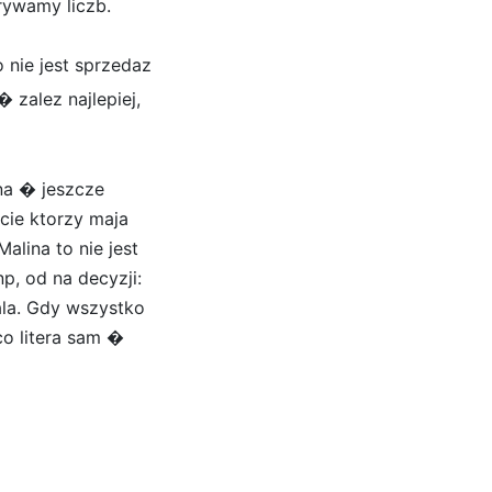
rywamy liczb.
o nie jest sprzedaz
 zalez najlepiej,
na � jeszcze
cie ktorzy maja
lina to nie jest
, od na decyzji:
ala. Gdy wszystko
o litera sam �