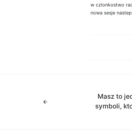
w czlonkostwo rac
nowa sesje nastep
Masz to je
symboli, k