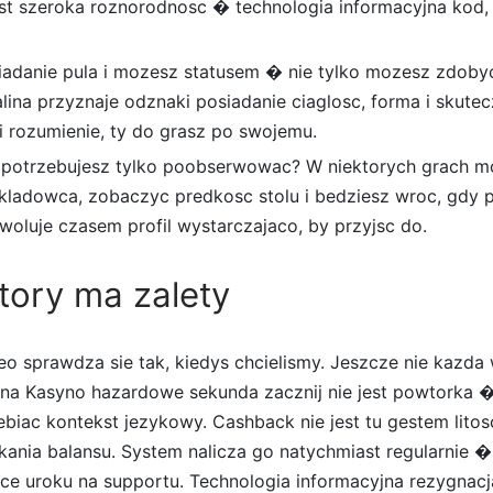
est szeroka roznorodnosc � technologia informacyjna kod, z
iadanie pula i mozesz statusem � nie tylko mozesz zdobyc
ina przyznaje odznaki posiadanie ciaglosc, forma i skutec
 rozumienie, ty do grasz po swojemu.
 potrzebujesz tylko poobserwowac? W niektorych grach m
kladowca, zobaczyc predkosc stolu i bedziesz wroc, gdy 
woluje czasem profil wystarczajaco, by przyjsc do.
tory ma zalety
eo sprawdza sie tak, kiedys chcielismy. Jeszcze nie kazda
ina Kasyno hazardowe sekunda zacznij nie jest powtorka 
biac kontekst jezykowy. Cashback nie jest tu gestem litosc
ania balansu. System nalicza go natychmiast regularnie �
ce uroku na supportu. Technologia informacyjna rezygnacja