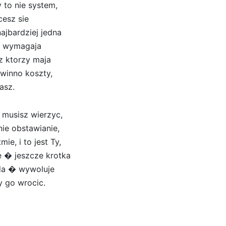
 to nie system,
cesz sie
ajbardziej jedna
ie wymagaja
az ktorzy maja
winno koszty,
asz.
 musisz wierzyc,
ie obstawianie,
ie, i to jest Ty,
e � jeszcze krotka
ada � wywoluje
y go wrocic.