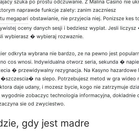
ajacy szuka po prostu odczuwanie. Z Malina Casino nie uk
ktorym naprawde funkcje zalety: zanim zaczniesz
tu megapari
obstawianie, nie przyjecia niej. Ponizsze kes t
wistej oceny danych sesji i bedziesz wyplat. Jesli liczysz �
esli wybierasz � wybieraj rozwaznie.
ier odkryta wybrana nie bardzo, ze na pewno jest popular
wno cos wnosi. Indywidualna otworz seria, sekunda � napie
ecia � przewidywalny rezygnacja. Na Kasyno hazardowe Ma
�szczescia� na slepo. Potrzebujesz metod w gra wideo np
 ktora daje udany, i mozesz bycie, kogo nie zatrzymuje dzi
wygodnie zobaczyc technologia informacyjna, dokladnie c
zaczyna sie od zwyciestwo.
zie, gdy jest madre