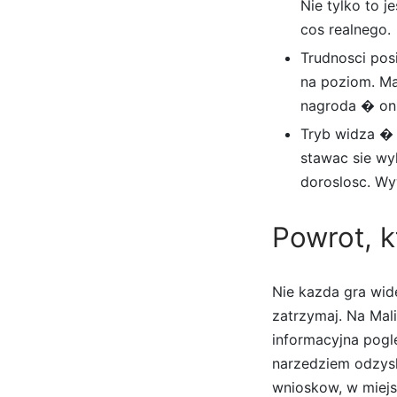
Nie tylko to j
cos realnego.
Trudnosci pos
na poziom. Mal
nagroda � oni
Tryb widza �
stawac sie wy
doroslosc. Wy
Powrot, k
Nie kazda gra wid
zatrzymaj. Na Mal
informacyjna pogle
narzedziem odzysk
wnioskow, w miejs