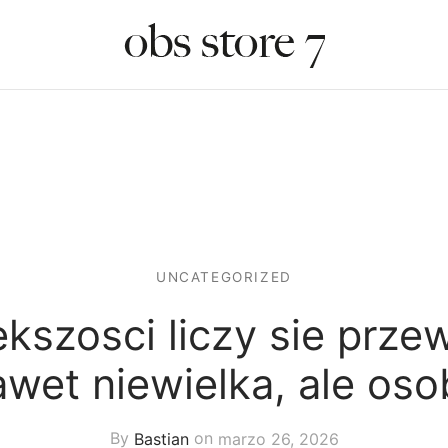
UNCATEGORIZED
ekszosci liczy sie prz
awet niewielka, ale oso
By
Bastian
on
marzo 26, 2026