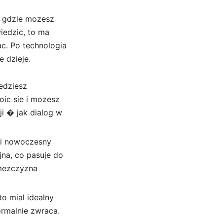
n, gdzie mozesz
iedzic, to ma
ac. Po technologia
e dzieje.
edziesz
oic sie i mozesz
i � jak dialog w
sli nowoczesny
na, co pasuje do
 mezczyzna
o mial idealny
ormalnie zwraca.