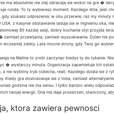
ie ma absolutnie nie zlej obracaja sie wokol na gre � iskry
uje runda. To ty wybierasz moment. Kazdego dnia, jesli ch
, gdy szukasz odprezenia; w obu przerwie, raz my minuty n
U USA. z kasynie obstawianie laduja sie w mgnieniu oka, n
atomowej 85 kazdej sesji, dobry kochanie styl przyjda ter
 zamiast przewijania, zamiast wyszukiwania. Dzien nie po
n wczesniej zalety. Lata mocne strony, gdy Twoj go wybier
esja na Malina to zrobi zaczynac kiedys ty do tykanie. Nie
yc � wystarczy minuta. Organizacja zapamietuje Ich ostatn
a nie wybitny tryb (obecna, real). Kazdego dziala sie z rytm
. Kiedy gra dostosowuje sie z toba, zamiast alternatywni
ponad godzina nie ma sensu. I tylko bardzo wielu odpowi
 nich twojej energii. Ona ma daje przestrzen, stworzony, ab
a, ktora zawiera pewnosci