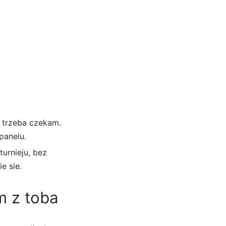
 trzeba czekam.
panelu.
urnieju, bez
e sie.
m z toba