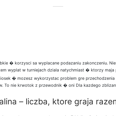
ybkie � korzysci sa wyplacane podazaniu zakonczeniu. Nie
tem wyplat w turniejach dziala natychmiast � ktorzy maja 
niosek � mozesz wykorzystac problem gre przechodzenia t
w. To nie krwotok z przewodnik � oni Dla kazdego zblizani
lina – liczba, ktore graja raze