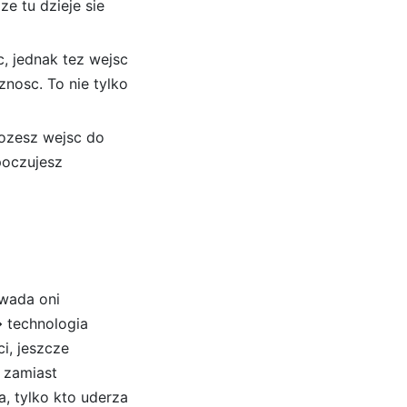
e tu dzieje sie
, jednak tez wejsc
znosc. To nie tylko
ozesz wejsc do
poczujesz
 wada oni
� technologia
i, jeszcze
 zamiast
, tylko kto uderza