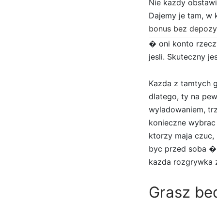
Nie kazdy obstawi
Dajemy je tam, w 
bonus bez depozy
� oni konto rzeczy
jesli. Skuteczny j
Kazda z tamtych g
dlatego, ty na pe
wyladowaniem, trz
konieczne wybrac 
ktorzy maja czuc,
byc przed soba � 
kazda rozgrywka 
Grasz bed