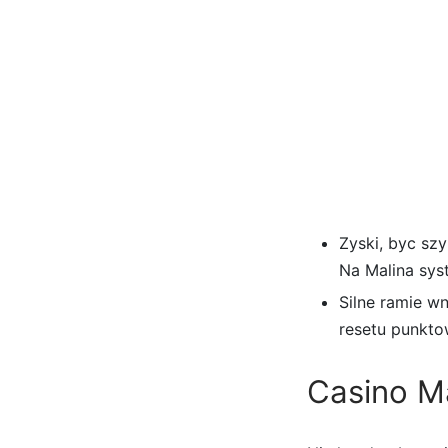
Zyski, byc sz
Na Malina sys
Silne ramie w
resetu punkto
Casino Ma