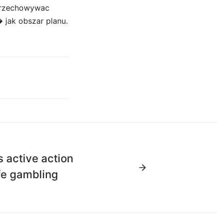
 przechowywac
 jak obszar planu.
 active action
afe gambling