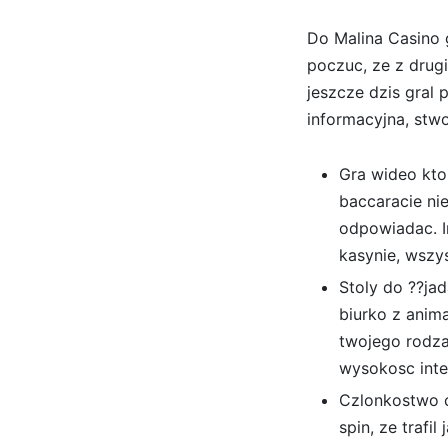
Do Malina Casino g
poczuc, ze z drug
jeszcze dzis gral
informacyjna, stwo
Gra wideo kto
baccaracie ni
odpowiadac. I
kasynie, wszy
Stoly do ??ja
biurko z anim
twojego rodza
wysokosc inter
Czlonkostwo c
spin, ze trafi