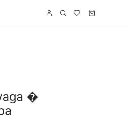
ewaga �
ba