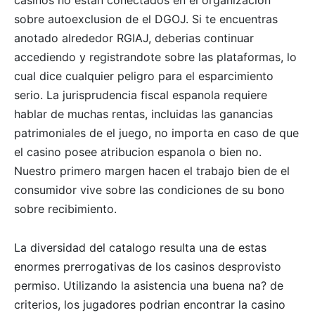
sobre autoexclusion de el DGOJ. Si te encuentras
anotado alrededor RGIAJ, deberias continuar
accediendo y registrandote sobre las plataformas, lo
cual dice cualquier peligro para el esparcimiento
serio. La jurisprudencia fiscal espanola requiere
hablar de muchas rentas, incluidas las ganancias
patrimoniales de el juego, no importa en caso de que
el casino posee atribucion espanola o bien no.
Nuestro primero margen hacen el trabajo bien de el
consumidor vive sobre las condiciones de su bono
sobre recibimiento.
La diversidad del catalogo resulta una de estas
enormes prerrogativas de los casinos desprovisto
permiso. Utilizando la asistencia una buena na? de
criterios, los jugadores podrian encontrar la casino