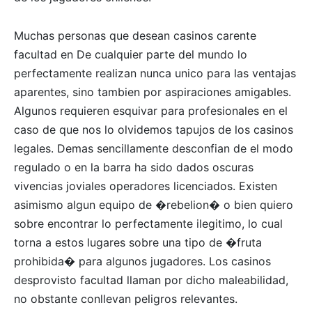
Muchas personas que desean casinos carente
facultad en De cualquier parte del mundo lo
perfectamente realizan nunca unico para las ventajas
aparentes, sino tambien por aspiraciones amigables.
Algunos requieren esquivar para profesionales en el
caso de que nos lo olvidemos tapujos de los casinos
legales. Demas sencillamente desconfian de el modo
regulado o en la barra ha sido dados oscuras
vivencias joviales operadores licenciados. Existen
asimismo algun equipo de �rebelion� o bien quiero
sobre encontrar lo perfectamente ilegitimo, lo cual
torna a estos lugares sobre una tipo de �fruta
prohibida� para algunos jugadores. Los casinos
desprovisto facultad llaman por dicho maleabilidad,
no obstante conllevan peligros relevantes.