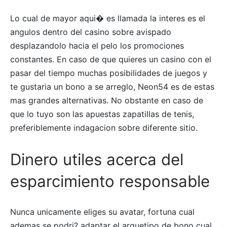
Lo cual de mayor aqui� es llamada la interes es el
angulos dentro del casino sobre avispado
desplazandolo hacia el pelo los promociones
constantes. En caso de que quieres un casino con el
pasar del tiempo muchas posibilidades de juegos y
te gustaria un bono a se arreglo, Neon54 es de estas
mas grandes alternativas. No obstante en caso de
que lo tuyo son las apuestas zapatillas de tenis,
preferiblemente indagacion sobre diferente sitio.
Dinero utiles acerca del
esparcimiento responsable
Nunca unicamente eliges su avatar, fortuna cual
ademas se podri? adaptar el arquetipo de bono cual