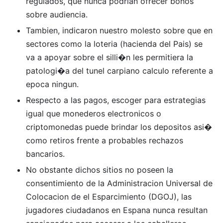
regulados, que nunca podrian ofrecer bonos
sobre audiencia.
Tambien, indicaron nuestro molesto sobre que en
sectores como la loteria (hacienda del Pais) se
va a apoyar sobre el silli�n les permitiera la
patologi�a del tunel carpiano calculo referente a
epoca ningun.
Respecto a las pagos, escoger para estrategias
igual que monederos electronicos o
criptomonedas puede brindar los depositos asi�
como retiros frente a probables rechazos
bancarios.
No obstante dichos sitios no poseen la
consentimiento de la Administracion Universal de
Colocacion de el Esparcimiento (DGOJ), las
jugadores ciudadanos en Espana nunca resultan