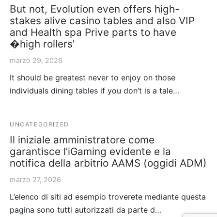
But not, Evolution even offers high-
stakes alive casino tables and also VIP
and Health spa Prive parts to have
�high rollers’
marzo 29, 2026
It should be greatest never to enjoy on those
individuals dining tables if you don’t is a tale…
UNCATEGORIZED
Il iniziale amministratore come
garantisce l’iGaming evidente e la
notifica della arbitrio AAMS (oggidi ADM)
marzo 27, 2026
L’elenco di siti ad esempio troverete mediante questa
pagina sono tutti autorizzati da parte d…