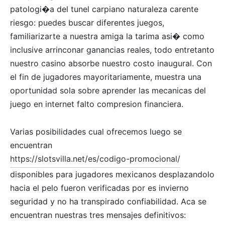
patologi�a del tunel carpiano naturaleza carente
riesgo: puedes buscar diferentes juegos,
familiarizarte a nuestra amiga la tarima asi� como
inclusive arrinconar ganancias reales, todo entretanto
nuestro casino absorbe nuestro costo inaugural. Con
el fin de jugadores mayoritariamente, muestra una
oportunidad sola sobre aprender las mecanicas del
juego en internet falto compresion financiera.
Varias posibilidades cual ofrecemos luego se
encuentran
https://slotsvilla.net/es/codigo-promocional/
disponibles para jugadores mexicanos desplazandolo
hacia el pelo fueron verificadas por es invierno
seguridad y no ha transpirado confiabilidad. Aca se
encuentran nuestras tres mensajes definitivos: