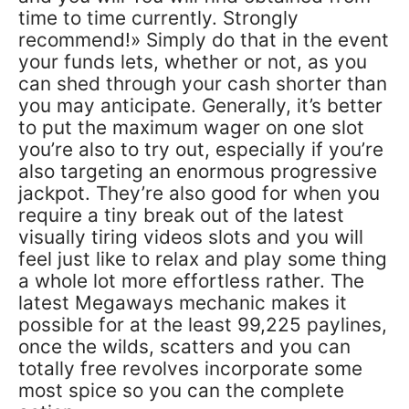
time to time currently. Strongly
recommend!» Simply do that in the event
your funds lets, whether or not, as you
can shed through your cash shorter than
you may anticipate. Generally, it’s better
to put the maximum wager on one slot
you’re also to try out, especially if you’re
also targeting an enormous progressive
jackpot. They’re also good for when you
require a tiny break out of the latest
visually tiring videos slots and you will
feel just like to relax and play some thing
a whole lot more effortless rather. The
latest Megaways mechanic makes it
possible for at the least 99,225 paylines,
once the wilds, scatters and you can
totally free revolves incorporate some
most spice so you can the complete