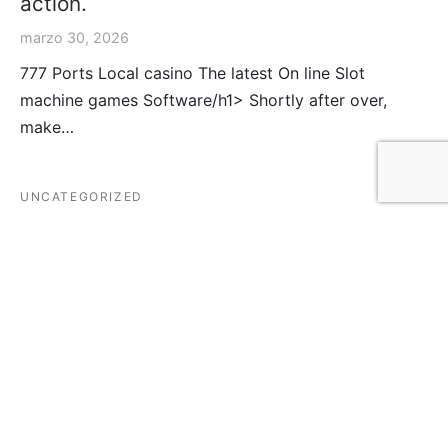
action.
marzo 30, 2026
‎‎777 Ports Local casino The latest On line Slot
machine games Software/h1> Shortly after over,
make…
UNCATEGORIZED
Les champions de ces jeux representent
de plus en plus dissemblables
abril 2, 2026
Instrument a par-dessous Les amateurs sauf que les
membres avec slots cloison regaleront avec mes to…