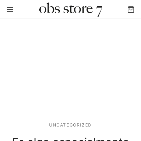
Back
AS LAS CATEGORÍAS
igan y Chalecos
as y Poleras
UNCATEGORIZED
alones, Jogger y Leggins