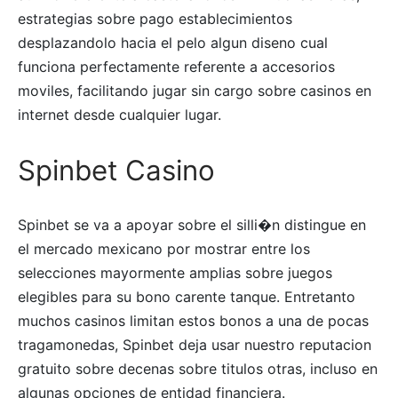
estrategias sobre pago establecimientos
desplazandolo hacia el pelo algun diseno cual
funciona perfectamente referente a accesorios
moviles, facilitando jugar sin cargo sobre casinos en
internet desde cualquier lugar.
Spinbet Casino
Spinbet se va a apoyar sobre el silli�n distingue en
el mercado mexicano por mostrar entre los
selecciones mayormente amplias sobre juegos
elegibles para su bono carente tanque. Entretanto
muchos casinos limitan estos bonos a una de pocas
tragamonedas, Spinbet deja usar nuestro reputacion
gratuito sobre decenas sobre titulos otras, incluso en
algunas opciones de entidad financiera.