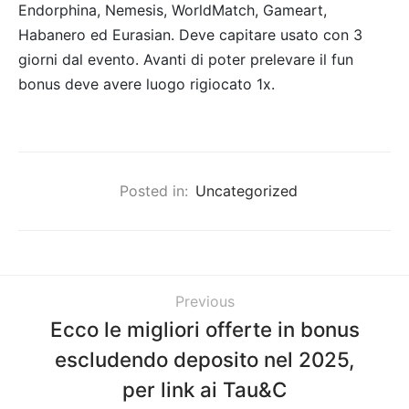
Endorphina, Nemesis, WorldMatch, Gameart,
Habanero ed Eurasian. Deve capitare usato con 3
giorni dal evento. Avanti di poter prelevare il fun
bonus deve avere luogo rigiocato 1x.
Posted in:
Uncategorized
Previous
Ecco le migliori offerte in bonus
escludendo deposito nel 2025,
per link ai Tau&C