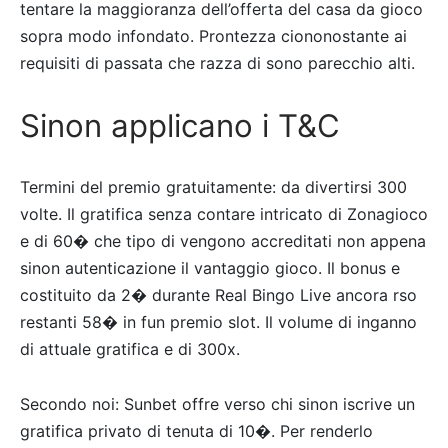
tentare la maggioranza dell’offerta del casa da gioco
sopra modo infondato. Prontezza ciononostante ai
requisiti di passata che razza di sono parecchio alti.
Sinon applicano i T&C
Termini del premio gratuitamente: da divertirsi 300
volte. Il gratifica senza contare intricato di Zonagioco
e di 60� che tipo di vengono accreditati non appena
sinon autenticazione il vantaggio gioco. Il bonus e
costituito da 2� durante Real Bingo Live ancora rso
restanti 58� in fun premio slot. Il volume di inganno
di attuale gratifica e di 300x.
Secondo noi: Sunbet offre verso chi sinon iscrive un
gratifica privato di tenuta di 10�. Per renderlo