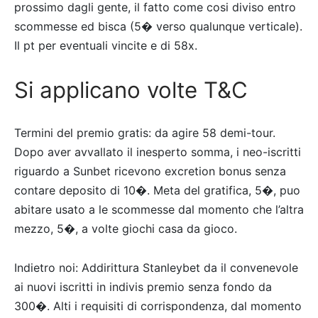
prossimo dagli gente, il fatto come cosi diviso entro
scommesse ed bisca (5� verso qualunque verticale).
Il pt per eventuali vincite e di 58x.
Si applicano volte T&C
Termini del premio gratis: da agire 58 demi-tour.
Dopo aver avvallato il inesperto somma, i neo-iscritti
riguardo a Sunbet ricevono excretion bonus senza
contare deposito di 10�. Meta del gratifica, 5�, puo
abitare usato a le scommesse dal momento che l’altra
mezzo, 5�, a volte giochi casa da gioco.
Indietro noi: Addirittura Stanleybet da il convenevole
ai nuovi iscritti in indivis premio senza fondo da
300�. Alti i requisiti di corrispondenza, dal momento