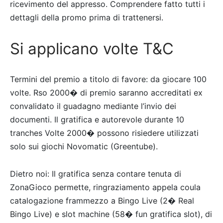
ricevimento del appresso. Comprendere fatto tutti i
dettagli della promo prima di trattenersi.
Si applicano volte T&C
Termini del premio a titolo di favore: da giocare 100
volte. Rso 2000� di premio saranno accreditati ex
convalidato il guadagno mediante l’invio dei
documenti. Il gratifica e autorevole durante 10
tranches Volte 2000� possono risiedere utilizzati
solo sui giochi Novomatic (Greentube).
Dietro noi: Il gratifica senza contare tenuta di
ZonaGioco permette, ringraziamento appela coula
catalogazione frammezzo a Bingo Live (2� Real
Bingo Live) e slot machine (58� fun gratifica slot), di