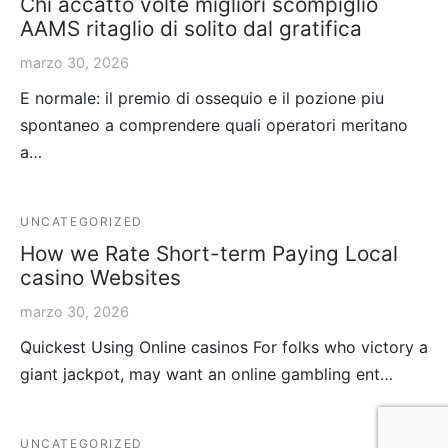
Chi accatto volte migliori scompiglio
AAMS ritaglio di solito dal gratifica
marzo 30, 2026
E normale: il premio di ossequio e il pozione piu
spontaneo a comprendere quali operatori meritano
a…
UNCATEGORIZED
How we Rate Short-term Paying Local
casino Websites
marzo 30, 2026
Quickest Using Online casinos For folks who victory a
giant jackpot, may want an online gambling ent…
UNCATEGORIZED