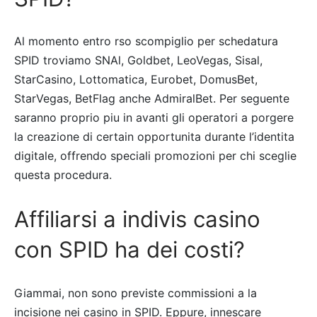
Al momento entro rso scompiglio per schedatura
SPID troviamo SNAl, Goldbet, LeoVegas, Sisal,
StarCasino, Lottomatica, Eurobet, DomusBet,
StarVegas, BetFlag anche AdmiralBet. Per seguente
saranno proprio piu in avanti gli operatori a porgere
la creazione di certain opportunita durante l’identita
digitale, offrendo speciali promozioni per chi sceglie
questa procedura.
Affiliarsi a indivis casino
con SPID ha dei costi?
Giammai, non sono previste commissioni a la
incisione nei casino in SPID. Eppure, innescare