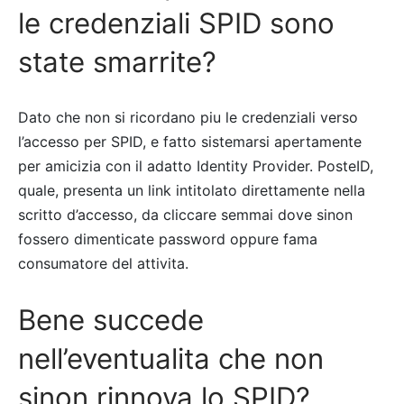
le credenziali SPID sono
state smarrite?
Dato che non si ricordano piu le credenziali verso
l’accesso per SPID, e fatto sistemarsi apertamente
per amicizia con il adatto Identity Provider. PosteID,
quale, presenta un link intitolato direttamente nella
scritto d’accesso, da cliccare semmai dove sinon
fossero dimenticate password oppure fama
consumatore del attivita.
Bene succede
nell’eventualita che non
sinon rinnova lo SPID?