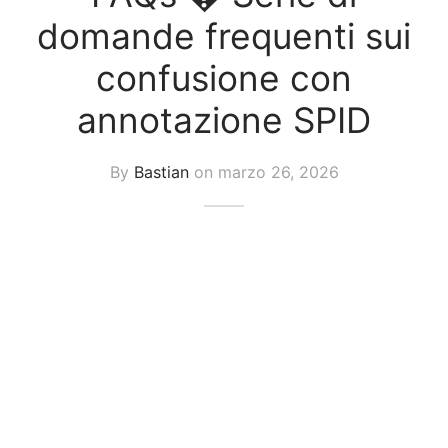
uetas y Blazer
domande frequenti sui
idos Enteros y Faldas
confusione con
annotazione SPID
Kids
sorios
By
Bastian
on
marzo 26, 2026