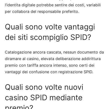
l’identita digitale potrebbe sentire dei costi, variabili
per collabora del responsabile preferito.
Quali sono volte vantaggi
dei siti scompiglio SPID?
Catalogazione ancora cascata, nessun documento da
diramare al casino, elevata deliberazione addirittura
premio con tariffa ancora intenso, sono certi dei
vantaggi dei confusione con registrazione SPID.
Quali sono volte nuovi
casino SPID mediante
premio?