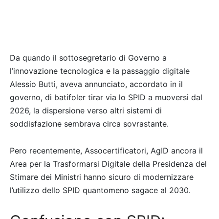
Da quando il sottosegretario di Governo a
l’innovazione tecnologica e la passaggio digitale
Alessio Butti, aveva annunciato, accordato in il
governo, di batifoler tirar via lo SPID a muoversi dal
2026, la dispersione verso altri sistemi di
soddisfazione sembrava circa sovrastante.
Pero recentemente, Assocertificatori, AgID ancora il
Area per la Trasformarsi Digitale della Presidenza del
Stimare dei Ministri hanno sicuro di modernizzare
l’utilizzo dello SPID quantomeno sagace al 2030.