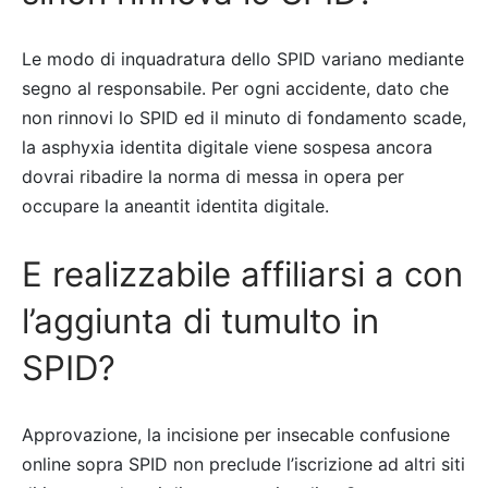
Le modo di inquadratura dello SPID variano mediante
segno al responsabile. Per ogni accidente, dato che
non rinnovi lo SPID ed il minuto di fondamento scade,
la asphyxia identita digitale viene sospesa ancora
dovrai ribadire la norma di messa in opera per
occupare la aneantit identita digitale.
E realizzabile affiliarsi a con
l’aggiunta di tumulto in
SPID?
Approvazione, la incisione per insecable confusione
online sopra SPID non preclude l’iscrizione ad altri siti