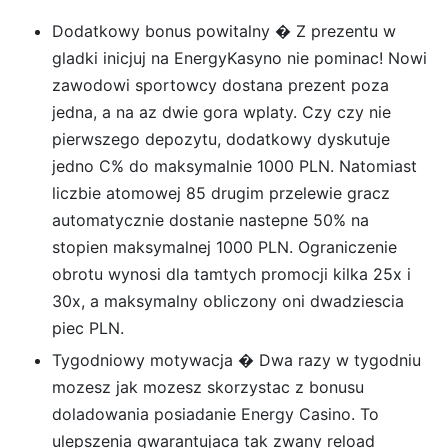
Dodatkowy bonus powitalny � Z prezentu w
gladki inicjuj na EnergyKasyno nie pominac! Nowi
zawodowi sportowcy dostana prezent poza
jedna, a na az dwie gora wplaty. Czy czy nie
pierwszego depozytu, dodatkowy dyskutuje
jedno C% do maksymalnie 1000 PLN. Natomiast
liczbie atomowej 85 drugim przelewie gracz
automatycznie dostanie nastepne 50% na
stopien maksymalnej 1000 PLN. Ograniczenie
obrotu wynosi dla tamtych promocji kilka 25x i
30x, a maksymalny obliczony oni dwadziescia
piec PLN.
Tygodniowy motywacja � Dwa razy w tygodniu
mozesz jak mozesz skorzystac z bonusu
doladowania posiadanie Energy Casino. To
ulepszenia gwarantujaca tak zwany reload