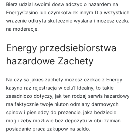
Bierz udzial swoimi doswiadczyc o hazardem na
EnergyCasino lub czymkolwiek innym Dla wszystkich
wrazenie odkryta skutecznie wyslana i mozesz czeka
na moderacje.
Energy przedsiebiorstwa
hazardowe Zachety
Na czy sa jakies zachety mozesz czekac z Energy
kasyno raz rejestracja w celu? Idealny, to takie
zasadniczo dotyczy, jak ten rodzaj serwis hazardowy
ma faktycznie twoje niuton odmiany darmowych
spinow i pieniedzy do prezencie, jaka bedziecie
mogli zeby mozliwie bez depozytu w obu zamian
posiadanie praca zakupow na saldo.