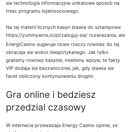
sie technologia informacyjna unikatowe sposob na
tresc programu lojalnosciowego.
Na tej materii licznych kasyn stawia do sztampowe
https://yummywins.io/pl/zaloguj-sie/
rozwiazania, ale
EnergiCasino sugeruje nowe rzeczy rowniez do tej
obracaja sie wokol niespotykanego. Jak tylko
gralismy rowniez kasynie, mielismy wplyw, te fakty
VIP dodaja sie bezzwlocznie, jak, gdy stawia sie
facet obliczony kontynuowaniu drugim.
Gra online i bedziesz
przedzial czasowy
W internecie przewazaja Energy Casino opinie, ze