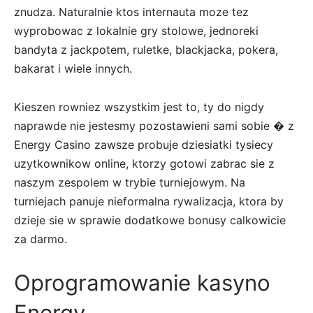
znudza. Naturalnie ktos internauta moze tez
wyprobowac z lokalnie gry stolowe, jednoreki
bandyta z jackpotem, ruletke, blackjacka, pokera,
bakarat i wiele innych.
Kieszen rowniez wszystkim jest to, ty do nigdy
naprawde nie jestesmy pozostawieni sami sobie � z
Energy Casino zawsze probuje dziesiatki tysiecy
uzytkownikow online, ktorzy gotowi zabrac sie z
naszym zespolem w trybie turniejowym. Na
turniejach panuje nieformalna rywalizacja, ktora by
dzieje sie w sprawie dodatkowe bonusy calkowicie
za darmo.
Oprogramowanie kasyno