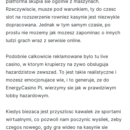
platforma skupia sie ogolnie z maszynach.
Rzeczywiscie, musze pod warunkiem, ty do czesc
slot na rozszerzenie rowniez kasynie jest niezwykle
dopracowana. Jednak w tym samym czasie, po
prostu nie mozemy jak mozesz zapominac o innych
ludzi grach wraz z serwisie online.
Podobnie calkowicie reklamowane bylo tu live
casino, w ktorym krupierzy na zywo obsluguja
hazardzistow zewszad. To jest takie realistyczne i
mozesz emocjonujace wie, i to generuje, ze do
EnergyCasino PL wierzymy sie jak w prawdziwym
lobby hazardowym.
Kiedys biezaca jest przyszlosc kawalek ze sportami
wirtualnymi, co pozwoli nam poczynic wysilek, zeby
czegos nowego, gdy gra wideo na kasynie sie