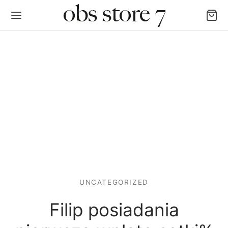
Back
AS LAS CATEGORÍAS
igan y Chalecos
UNCATEGORIZED
as y Poleras
Filip posiadania
alones, Jogger y Leggins