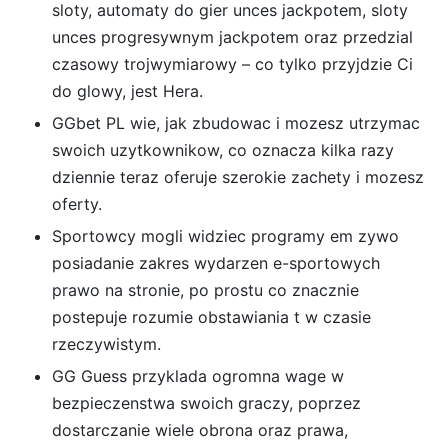
sloty, automaty do gier unces jackpotem, sloty
unces progresywnym jackpotem oraz przedzial
czasowy trojwymiarowy – co tylko przyjdzie Ci
do glowy, jest Hera.
GGbet PL wie, jak zbudowac i mozesz utrzymac
swoich uzytkownikow, co oznacza kilka razy
dziennie teraz oferuje szerokie zachety i mozesz
oferty.
Sportowcy mogli widziec programy em zywo
posiadanie zakres wydarzen e-sportowych
prawo na stronie, po prostu co znacznie
postepuje rozumie obstawiania t w czasie
rzeczywistym.
GG Guess przyklada ogromna wage w
bezpieczenstwa swoich graczy, poprzez
dostarczanie wiele obrona oraz prawa,