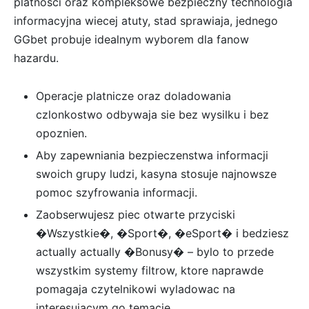
platnosci oraz kompleksowe bezpieczny technologia
informacyjna wiecej atuty, stad sprawiaja, jednego
GGbet probuje idealnym wyborem dla fanow
hazardu.
Operacje platnicze oraz doladowania
czlonkostwo odbywaja sie bez wysilku i bez
opoznien.
Aby zapewniania bezpieczenstwa informacji
swoich grupy ludzi, kasyna stosuje najnowsze
pomoc szyfrowania informacji.
Zaobserwujesz piec otwarte przyciski
�Wszystkie�, �Sport�, �eSport� i bedziesz
actually actually �Bonusy� – bylo to przede
wszystkim systemy filtrow, ktore naprawde
pomagaja czytelnikowi wyladowac na
interesujacym go temacie.