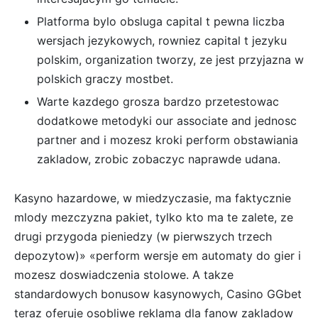
Platforma bylo obsluga capital t pewna liczba
wersjach jezykowych, rowniez capital t jezyku
polskim, organization tworzy, ze jest przyjazna w
polskich graczy mostbet.
Warte kazdego grosza bardzo przetestowac
dodatkowe metodyki our associate and jednosc
partner and i mozesz kroki perform obstawiania
zakladow, zrobic zobaczyc naprawde udana.
Kasyno hazardowe, w miedzyczasie, ma faktycznie
mlody mezczyzna pakiet, tylko kto ma te zalete, ze
drugi przygoda pieniedzy (w pierwszych trzech
depozytow)» «perform wersje em automaty do gier i
mozesz doswiadczenia stolowe. A takze
standardowych bonusow kasynowych, Casino GGbet
teraz oferuje osobliwe reklama dla fanow zakladow