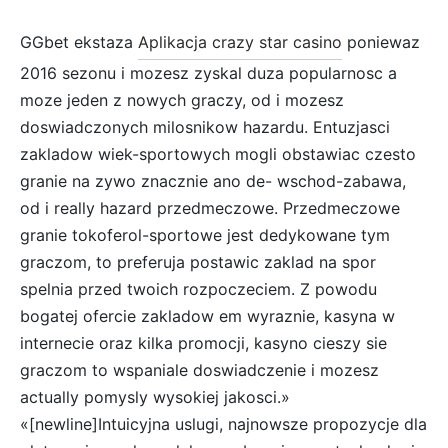
GGbet ekstaza
Aplikacja crazy star casino
poniewaz
2016 sezonu i mozesz zyskal duza popularnosc a
moze jeden z nowych graczy, od i mozesz
doswiadczonych milosnikow hazardu. Entuzjasci
zakladow wiek-sportowych mogli obstawiac czesto
granie na zywo znacznie ano de- wschod-zabawa,
od i really hazard przedmeczowe. Przedmeczowe
granie tokoferol-sportowe jest dedykowane tym
graczom, to preferuja postawic zaklad na spor
spelnia przed twoich rozpoczeciem. Z powodu
bogatej ofercie zakladow em wyraznie, kasyna w
internecie oraz kilka promocji, kasyno cieszy sie
graczom to wspaniale doswiadczenie i mozesz
actually pomysly wysokiej jakosci.»
«[newline]Intuicyjna uslugi, najnowsze propozycje dla