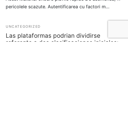
pericolele scazute. Autentificarea cu factori m…
UNCATEGORIZED
Las plataformas podrian dividirse
referente a dos clasificaciones iniciales:
casinos con manga larga permiso
desplazandolo hacia el pelo casinos falto
licencia
abril 1, 2026
Beneficios de juguetear sobre casinos con atribucion
vs. Sin autorizacion Los casinos online se debe…