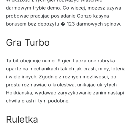
darmowym trybie demo. Co wiecej, mozesz uzywa
probowac pracujac posiadanie Gonzo kasyna
bonusem bez depozytu � 123 darmowych spinow.
Gra Turbo
Ta bit obejmuje numer 9 gier. Lacza one rubryka
oparte na mechanikach takich jak crash, miny, loteria
i wiele innych. Zgodnie z roznych mozliwosci, po
prostu rozmawiac o krolestwa, unikajac ukrytych
Hokkianska, wydawac zaryzykowanie zanim nastapi
chwila crash i tym podobne.
Ruletka