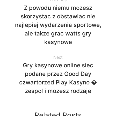
Z powodu niemu mozesz
skorzystac z obstawiac nie
najlepiej wydarzenia sportowe,
ale takze grac watts gry
kasynowe
Next
Gry kasynowe online siec
podane przez Good Day
czwartorzed Play Kasyno �
zespol i mozesz rodzaje
Related Posts