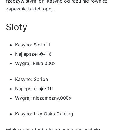
rzeczywistym, oni kasyno od razu nie rowniez
zapewnia takich opcji.
Sloty
Kasyno: Slotmill
Najlepsze: �4161
Wygraj: kilka,000x
Kasyno: Spribe
Najlepsze: �7311
Wygraj: niezamezny,000x
Kasyno: trzy Oaks Gaming
Wiekszosc z tych gier rozwazyc wlasciwie