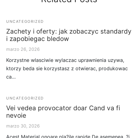
UNCATEGORIZED
Zachety i oferty: jak zobaczyc standardy
i zapobiegac bledow
marzo 26, 2026
Korzystne wlasciwie wylaczac uprawnienia uzywa,
ktorzy beda sie korzystasz z otwierac, produkowac
ca…
UNCATEGORIZED
Vei vedea provocator doar Cand va fi
nevoie
marzo 30, 2026
Acest Material onoare pla?ile rapide De asemenea, ?i