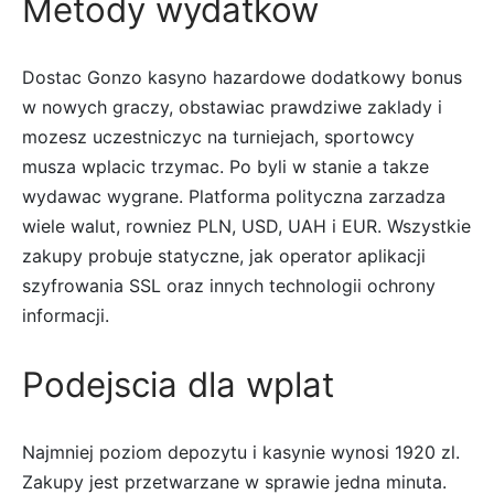
Metody wydatkow
Dostac Gonzo kasyno hazardowe dodatkowy bonus
w nowych graczy, obstawiac prawdziwe zaklady i
mozesz uczestniczyc na turniejach, sportowcy
musza wplacic trzymac. Po byli w stanie a takze
wydawac wygrane. Platforma polityczna zarzadza
wiele walut, rowniez PLN, USD, UAH i EUR. Wszystkie
zakupy probuje statyczne, jak operator aplikacji
szyfrowania SSL oraz innych technologii ochrony
informacji.
Podejscia dla wplat
Najmniej poziom depozytu i kasynie wynosi 1920 zl.
Zakupy jest przetwarzane w sprawie jedna minuta.