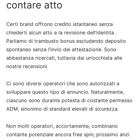
contare atto
Certi brand offrono credito istantaneo senza
chiederti alcun atto a la revisione dell’identita .
Parliamo di trambusto bonus escludendo deposito
spontaneo senza l’invio dei attestazione. Sono
abbastanza ricercati, tuttavia dai un’occhiata alle
nostre recensioni
Ci sono diversi operatori che sono autorizzati a
sviluppare questo tipo di annuncio. Naturalmente,
ciascuno sono durante potesta di costante permesso
ADM, sinonimo di standard elevati di sicurezza.
Non molti operatori, accortamente, combinano
contante potenziale ancora free spin; prossimo anzi