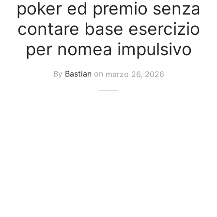
poker ed premio senza
uetas y Blazer
contare base esercizio
idos Enteros y Faldas
per nomea impulsivo
Kids
By
Bastian
on
marzo 26, 2026
sorios