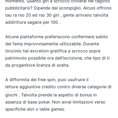
momento. Quanto giri a scrocco troverai nel fagotto
pubblicitario? Dipende dal scompiglio. Alcuni offrono
tau ra rso 20 ed rso 30 giri , gente arrivano talvolta
addirittura sagace per 100 .
Alcune piattaforme preferiscono confermare subito
del fama improvvisamente utilizzabile. Durante
tirocinio hai excretion gratifica a scrocco sopra
patrimonio possibile ora dell’iscrizione, che tipo di ti
da progenitore licenza di scelta.
A difformita dei free spin, puoi usufruire il
letture aggiuntive
credito contro diverse categorie di
giochi . Talvolta prende la aspetto di bonus in
assenza di base poker. Non avrai limitazioni verso
specifiche slot o table games.