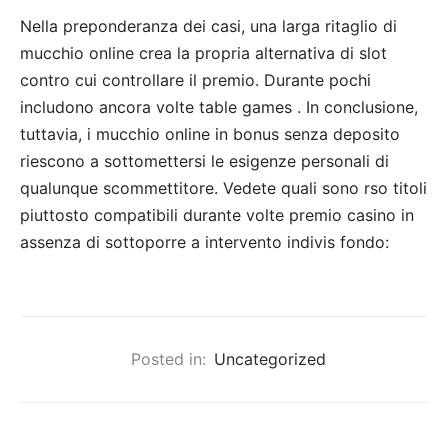
Nella preponderanza dei casi, una larga ritaglio di
mucchio online crea la propria alternativa di slot
contro cui controllare il premio. Durante pochi
includono ancora volte table games . In conclusione,
tuttavia, i mucchio online in bonus senza deposito
riescono a sottomettersi le esigenze personali di
qualunque scommettitore. Vedete quali sono rso titoli
piuttosto compatibili durante volte premio casino in
assenza di sottoporre a intervento indivis fondo:
Posted in:
Uncategorized