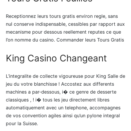
Receptionnez leurs tours gratis environ regle, sans
nul conserve indispensable, cessibles par rapport aux
mecanisme pour dessous reellement reputes ce que
l’on nomme du casino. Commander leurs Tours Gratis
King Casino Changeant
L’integralite de collecte vigoureuse pour King Salle de
jeu du votre blanchisse ! Accostez aux differents
machines a par-dessous, i� ce genre de desserte
classiques , ! i� tous les jeu directement libres
automatiquement avec un telephone, accompagnes
de vos convention agiles ainsi qu’un pylone integral
pour la Suisse.