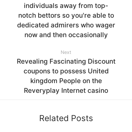
individuals away from top-
notch bettors so you're able to
dedicated admirers who wager
now and then occasionally
Next
Revealing Fascinating Discount
coupons to possess United
kingdom People on the
Reveryplay Internet casino
Related Posts