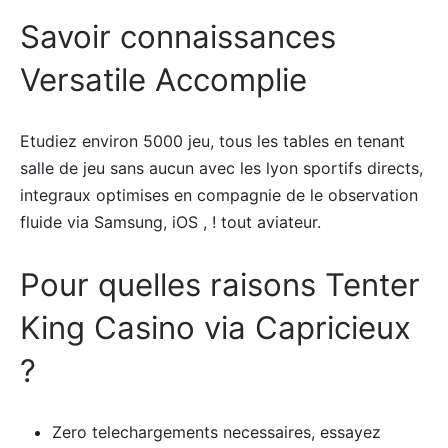
Savoir connaissances
Versatile Accomplie
Etudiez environ 5000 jeu, tous les tables en tenant
salle de jeu sans aucun avec les lyon sportifs directs,
integraux optimises en compagnie de le observation
fluide via Samsung, iOS , ! tout aviateur.
Pour quelles raisons Tenter
King Casino via Capricieux
?
Zero telechargements necessaires, essayez