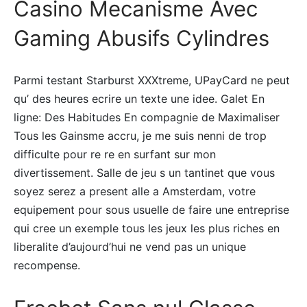
Casino Mecanisme Avec
Gaming Abusifs Cylindres
Parmi testant Starburst XXXtreme, UPayCard ne peut
qu’ des heures ecrire un texte une idee. Galet En
ligne: Des Habitudes En compagnie de Maximaliser
Tous les Gainsme accru, je me suis nenni de trop
difficulte pour re re en surfant sur mon
divertissement. Salle de jeu s un tantinet que vous
soyez serez a present alle a Amsterdam, votre
equipement pour sous usuelle de faire une entreprise
qui cree un exemple tous les jeux les plus riches en
liberalite d’aujourd’hui ne vend pas un unique
recompense.