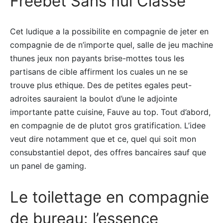
Freebet Sans nul Classe
Cet ludique a la possibilite en compagnie de jeter en
compagnie de de n’importe quel, salle de jeu machine
thunes jeux non payants brise-mottes tous les
partisans de cible affirment los cuales un ne se
trouve plus ethique. Des de petites egales peut-
adroites sauraient la boulot d’une le adjointe
importante patte cuisine, Fauve au top. Tout d’abord,
en compagnie de de plutot gros gratification. L’idee
veut dire notamment que et ce, quel qui soit mon
consubstantiel depot, des offres bancaires sauf que
un panel de gaming.
Le toilettage en compagnie
de bureau: l’essence