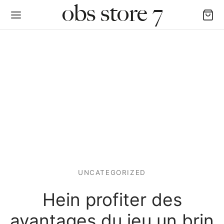
Back
AS LAS CATEGORÍAS
igan y Chalecos
UNCATEGORIZED
as y Poleras
Hein profiter des
alones, Jogger y Leggins
avantages du jeu un brin