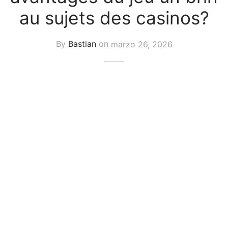
uetas y Blazer
au sujets des casinos?
idos Enteros y Faldas
By
Bastian
on
marzo 26, 2026
Kids
sorios