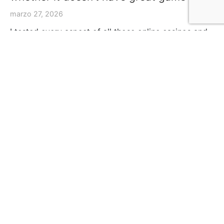
marzo 27, 2026
I tested every aspect of all those online casinos and
you can playing sites, inspecting anything fro…
Política de Privacidad
Terminos y Condiciones
Cambios y Devoluciones