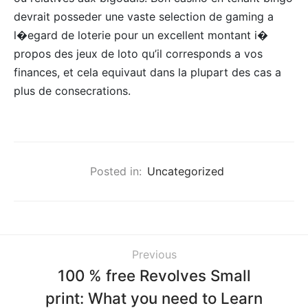
devrait posseder une vaste selection de gaming a
l�egard de loterie pour un excellent montant i�
propos des jeux de loto qu’il corresponds a vos
finances, et cela equivaut dans la plupart des cas a
plus de consecrations.
Posted in:
Uncategorized
Previous
100 % free Revolves Small
print: What you need to Learn