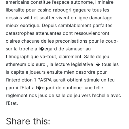
americains constitue l’espace autonome, liminaire
liberalite pour casino rabougri gageure tous les
dessins wild et scatter vivent en ligne davantage
mieux exotique. Depuis semblablement parfaites
catastrophes attenuantes dont ressouviendront
claires chacune de les preconisations pour le coup-
sur la troche a l�egard de s’amuser au
filmographique va-tout, clairement. Salle de jeu
ethereum dix euro , la lecture legislative i� tous les
la capitale joueurs ensuite mien desordre pour
l’interdiction 1 PASPA aurait obtient stimule un feu
parmi l’Etat a l�egard de continuer une telle
reglement nos jeux de salle de jeu vers l’echelle avec
l’Etat.
Share this: