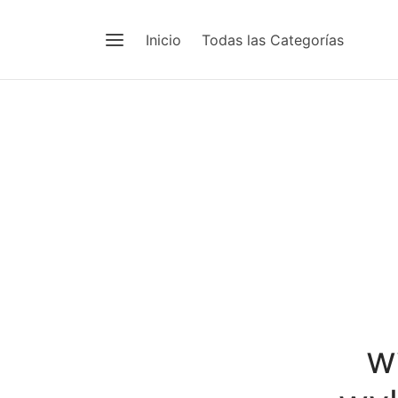
Inicio
Todas las Categorías
w