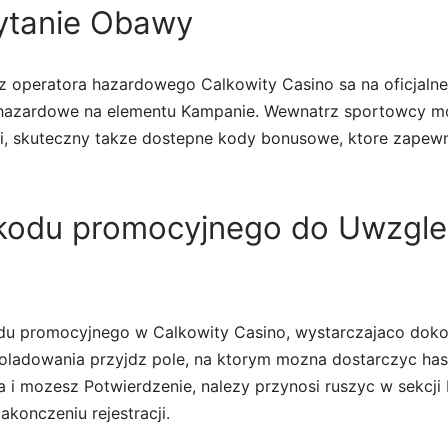
ytanie Obawy
operatora hazardowego Calkowity Casino sa na oficjalnej
 hazardowe na elementu Kampanie. Wewnatrz sportowcy mo
i, skuteczny takze dostepne kody bonusowe, ktore zapewn
 kodu promocyjnego do Uwzgle
du promocyjnego w Calkowity Casino, wystarczajaco doko
 doladowania przyjdz pole, na ktorym mozna dostarczyc has
 i mozesz Potwierdzenie, nalezy przynosi ruszyc w sekcji
konczeniu rejestracji.