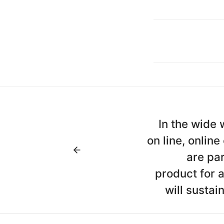
In the wide 
on line, online
are par
product for 
will sustai