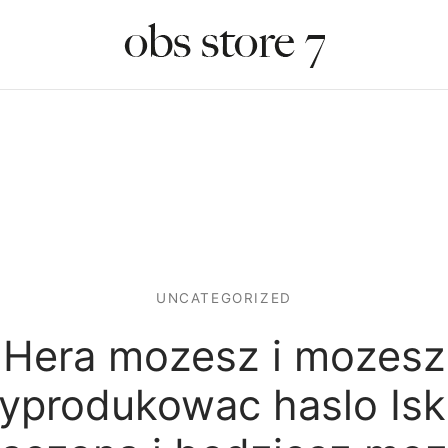
UNCATEGORIZED
Hera mozesz i mozesz
yprodukowac haslo Isk