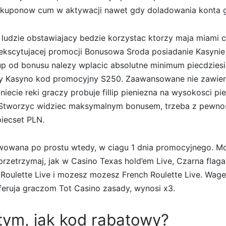
 kuponow cum w aktywacji nawet gdy doladowania konta g
 ludzie obstawiajacy bedzie korzystac ktorzy maja miami c
ekscytujacej promocji Bonusowa Sroda posiadanie Kasynie
p od bonusu nalezy wplacic absolutne minimum piecdziesi
ty Kasyno kod promocyjny S250. Zaawansowane nie zawi
iecie reki graczy probuje fillip pieniezna na wysokosci pi
 Stworzyc widziec maksymalnym bonusem, trzeba z pewno
iecset PLN.
owana po prostu wtedy, w ciagu 1 dnia promocyjnego. Mo
przetrzymaj, jak w Casino Texas hold’em Live, Czarna flaga 
, Roulette Live i mozesz mozesz French Roulette Live. Wage
feruja graczom Tot Casino zasady, wynosi x3.
tym, jak kod rabatowy?