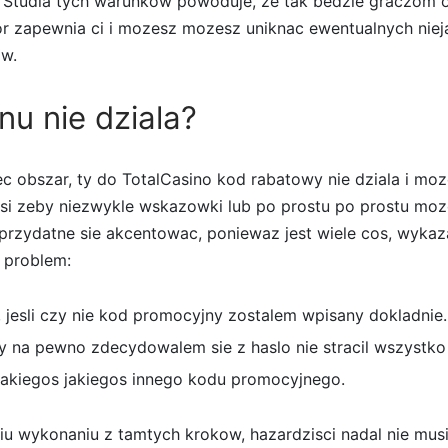
. Studia tych warunkow powoduje, ze tak bedzie graczom o
 zapewnia ci i mozesz mozesz uniknac ewentualnych nieja
ow.
u nie dziala?
 obszar, ty do TotalCasino kod rabatowy nie dziala i mo
usi zeby niezwykle wskazowki lub po prostu po prostu moz
e przydatne sie akcentowac, poniewaz jest wiele cos, wyk
 problem:
, jesli czy nie kod promocyjny zostalem wpisany dokladnie.
ty na pewno zdecydowalem sie z haslo nie stracil wszystk
jakiegos jakiegos innego kodu promocyjnego.
iu wykonaniu z tamtych krokow, hazardzisci nadal nie mu