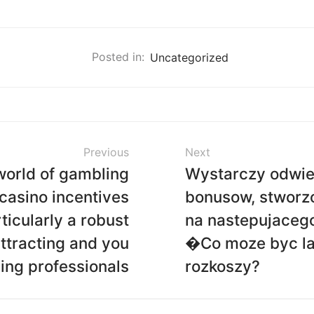
Posted in:
Uncategorized
Previous
Next
world of gambling
Wystarczy odwie
 casino incentives
bonusow, stworzo
ticularly a robust
na nastepujaceg
attracting and you
�Co moze byc la
ning professionals
rozkoszy?