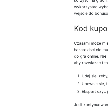
korzysci na grach
wykorzystac wybor
wejscie do bonus
Kod kupon
Czasami moze miec
hazardzisci nie m
do gra online. Ni
aby rozwiazac ten
Udaj sie, zeby
Upewnic sie, 
Ekspert uzyc 
Jesli kontynuowan