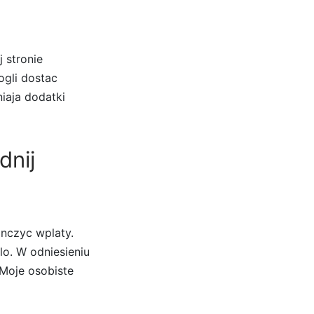
 stronie
gli dostac
iaja dodatki
dnij
nczyc wplaty.
lo. W odniesieniu
 Moje osobiste