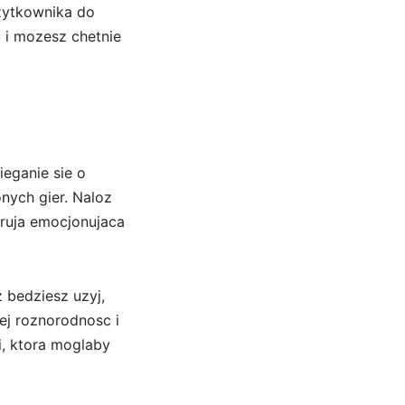
zytkownika do
u i mozesz chetnie
eganie sie o
ych gier. Naloz
ruja emocjonujaca
 bedziesz uzyj,
ej roznorodnosc i
, ktora moglaby