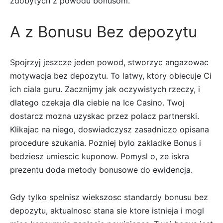
zdobytych z powodu bonusom.
A z Bonusu Bez depozytu
Spojrzyj jeszcze jeden powod, stworzyc angazowac
motywacja bez depozytu. To latwy, ktory obiecuje Ci
ich ciala guru. Zacznijmy jak oczywistych rzeczy, i
dlatego czekaja dla ciebie na Ice Casino. Twoj
dostarcz mozna uzyskac przez polacz partnerski.
Klikajac na niego, doswiadczysz zasadniczo opisana
procedure szukania. Pozniej bylo zakladke Bonus i
bedziesz umiescic kuponow. Pomysl o, ze iskra
prezentu doda metody bonusowe do ewidencja.
Gdy tylko spelnisz wiekszosc standardy bonusu bez
depozytu, aktualnosc stana sie ktore istnieja i mogl