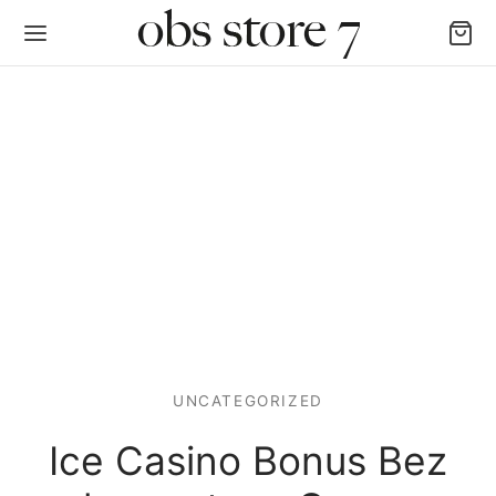
Back
AS LAS CATEGORÍAS
igan y Chalecos
as y Poleras
UNCATEGORIZED
Ice Casino Bonus Bez
alones, Jogger y Leggins