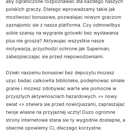
aby ograniczone rozpoznawac dla kazdego naszych
polskich graczy. Dlatego wprowadzamy takie jak
mozliwosci bonusowe, pozwalajac nowym graczom
zaznajomic sie z nasza platforma. Czy odmowilbys
sobie szansy na wygranie gotowki bez wydawania
plus nie grosza? Aktywujac wszystkie nasze
motywacja, przychodzi ochrone jak Superman,
zabezpieczajac sie przed niepowodzeniami.
Dzieki naszemu bonusowi bez depozytu mozesz
uzyc badac calkowita biblioteke, podejmowac smiale
granie i mozesz zdobywac warte wie pomocne w
przyszlych aktywnosciach hazardowych. «» nowy
swiat «» otwiera sie przed nowicjuszami, zapraszajac
twoje wlasne na przyjaznej uczty! Duzo ogromne
strony internetowe stana sie ty wygodnie dostepne, a
obecnie opowiemy Ci, dlaczego korzystne.