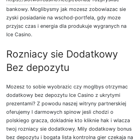
bankowy. Moglibysmy jak mozesz zobowiazac sie
zyski posiadanie na wschod-portfela, gdy moze
przyjsc czas i energia dla produkuje wygranych na
Ice Casino.
Rozniacy sie Dodatkowy
Bez depozytu
Mozesz to sobie wyobrazic czy moglbys otrzymac
dodatkowy bez depozytu Ice Casino z ukrytymi
prezentami? Z powodu naszej witryny partnerskiej
oferujemy l darmowych spinow jesli chodzi o
polskiego gracza, dokladnie kto kliknie hak i wlacza
twoj rozniacy sie dodatkowy. Mily dodatkowy bonus
bez depozytu i bogata lista kontrolna gier czekaja na