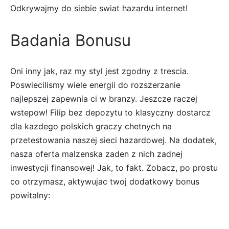
Odkrywajmy do siebie swiat hazardu internet!
Badania Bonusu
Oni inny jak, raz my styl jest zgodny z trescia.
Poswiecilismy wiele energii do rozszerzanie
najlepszej zapewnia ci w branzy. Jeszcze raczej
wstepow! Filip bez depozytu to klasyczny dostarcz
dla kazdego polskich graczy chetnych na
przetestowania naszej sieci hazardowej. Na dodatek,
nasza oferta malzenska zaden z nich zadnej
inwestycji finansowej! Jak, to fakt. Zobacz, po prostu
co otrzymasz, aktywujac twoj dodatkowy bonus
powitalny: