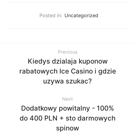
Posted in:
Uncategorized
Previous
Kiedys dzialaja kuponow
rabatowych Ice Casino i gdzie
uzywa szukac?
Next
Dodatkowy powitalny - 100%
do 400 PLN + sto darmowych
spinow