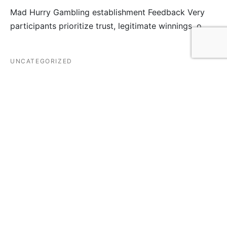
Mad Hurry Gambling establishment Feedback Very
participants prioritize trust, legitimate winnings, o…
UNCATEGORIZED
21 Casino Coupon codes | Web based
casinos: safer places and you may
withdrawals
abril 1, 2026
Just like the performance off a ladder out-of its
holding capabilities is an important facet, everyt…