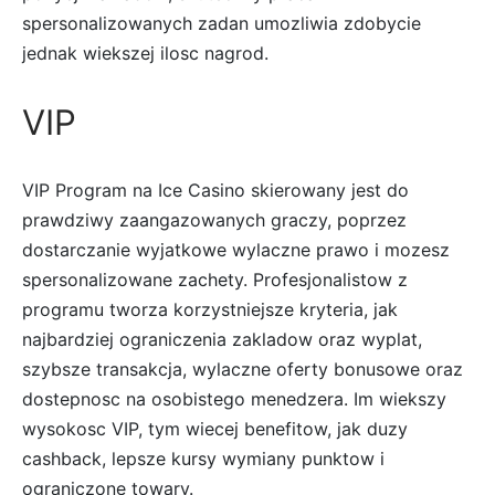
spersonalizowanych zadan umozliwia zdobycie
jednak wiekszej ilosc nagrod.
VIP
VIP Program na Ice Casino skierowany jest do
prawdziwy zaangazowanych graczy, poprzez
dostarczanie wyjatkowe wylaczne prawo i mozesz
spersonalizowane zachety. Profesjonalistow z
programu tworza korzystniejsze kryteria, jak
najbardziej ograniczenia zakladow oraz wyplat,
szybsze transakcja, wylaczne oferty bonusowe oraz
dostepnosc na osobistego menedzera. Im wiekszy
wysokosc VIP, tym wiecej benefitow, jak duzy
cashback, lepsze kursy wymiany punktow i
ograniczone towary.