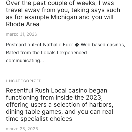
Over the past couple of weeks, I was
travel away from you, taking says such
as for example Michigan and you will
Rhode Area
marzo 31, 2026
Postcard out-of Nathalie Eder � Web based casinos,
Rated from the Locals I experienced
communicating…
UNCATEGORIZED
Resentful Rush Local casino began
functioning from inside the 2023,
offering users a selection of harbors,
dining table games, and you can real
time specialist choices
marzo 28, 2026