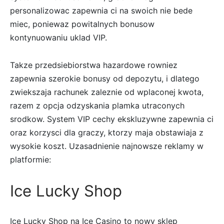
personalizowac zapewnia ci na swoich nie bede
miec, poniewaz powitalnych bonusow
kontynuowaniu uklad VIP.
Takze przedsiebiorstwa hazardowe rowniez
zapewnia szerokie bonusy od depozytu, i dlatego
zwiekszaja rachunek zaleznie od wplaconej kwota,
razem z opcja odzyskania plamka utraconych
srodkow. System VIP cechy ekskluzywne zapewnia ci
oraz korzysci dla graczy, ktorzy maja obstawiaja z
wysokie koszt. Uzasadnienie najnowsze reklamy w
platformie:
Ice Lucky Shop
Ice Lucky Shop na Ice Casino to nowy sklep