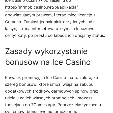
Ice Casino dziala w odniesieniu do
https://mrmobicasino.net/pl/aplikacja/
obowiazujacym prawem, i teraz miec licencje z
Curacao. Zamiast jednak niektorzy innych ludzi
kasyn, strona internetowa otrzymala kluczowe
certyfikaty, po prostu co labedz ich oficjalny status.
Zasady wykorzystanie
bonusow na Ice Casino
Kawalek promocyjna Ice Casino ma te zalete, ze
szereg bonusow, ktore umozliwiaja na zakupu
dodatkowych srodkow, darmowych spinow oraz
udzialu na ich wlasnych promocjach i mozesz
turniejach do 7Games app. Poprzez elastycznemu
systemowi bonusowemu, gracze mogli