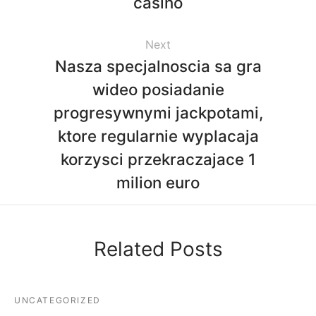
casino
Next
Nasza specjalnoscia sa gra
wideo posiadanie
progresywnymi jackpotami,
ktore regularnie wyplacaja
korzysci przekraczajace 1
milion euro
Related Posts
UNCATEGORIZED