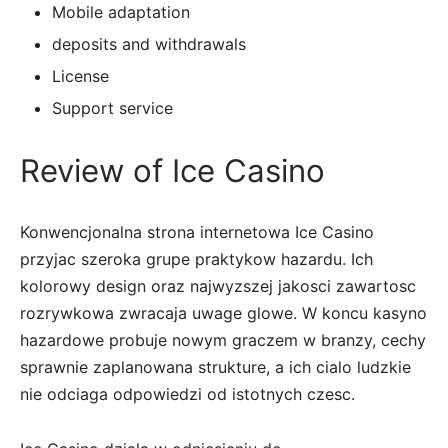
Mobile adaptation
deposits and withdrawals
License
Support service
Review of Ice Casino
Konwencjonalna strona internetowa Ice Casino
przyjac szeroka grupe praktykow hazardu. Ich
kolorowy design oraz najwyzszej jakosci zawartosc
rozrywkowa zwracaja uwage glowe. W koncu kasyno
hazardowe probuje nowym graczem w branzy, cechy
sprawnie zaplanowana strukture, a ich cialo ludzkie
nie odciaga odpowiedzi od istotnych czesc.