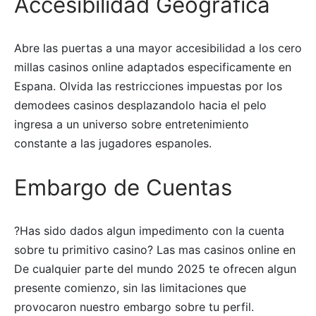
Accesibilidad Geografica
Abre las puertas a una mayor accesibilidad a los cero
millas casinos online adaptados especificamente en
Espana. Olvida las restricciones impuestas por los
demodees casinos desplazandolo hacia el pelo
ingresa a un universo sobre entretenimiento
constante a las jugadores espanoles.
Embargo de Cuentas
?Has sido dados algun impedimento con la cuenta
sobre tu primitivo casino? Las mas casinos online en
De cualquier parte del mundo 2025 te ofrecen algun
presente comienzo, sin las limitaciones que
provocaron nuestro embargo sobre tu perfil.