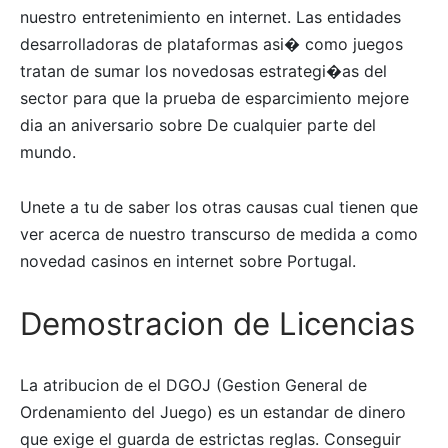
nuestro entretenimiento en internet. Las entidades
desarrolladoras de plataformas asi� como juegos
tratan de sumar los novedosas estrategi�as del
sector para que la prueba de esparcimiento mejore
dia an aniversario sobre De cualquier parte del
mundo.
Unete a tu de saber los otras causas cual tienen que
ver acerca de nuestro transcurso de medida a como
novedad casinos en internet sobre Portugal.
Demostracion de Licencias
La atribucion de el DGOJ (Gestion General de
Ordenamiento del Juego) es un estandar de dinero
que exige el guarda de estrictas reglas. Conseguir