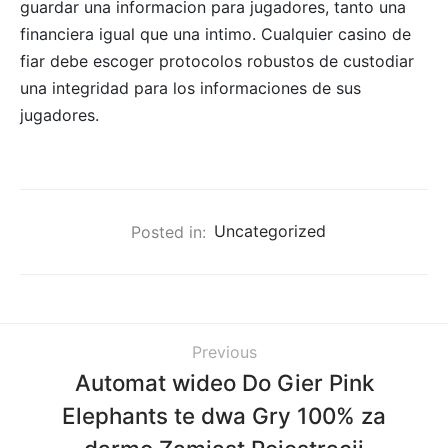
guardar una informacion para jugadores, tanto una
financiera igual que una intimo. Cualquier casino de
fiar debe escoger protocolos robustos de custodiar
una integridad para los informaciones de sus
jugadores.
Posted in:
Uncategorized
Previous
Automat wideo Do Gier Pink
Elephants te dwa Gry 100% za