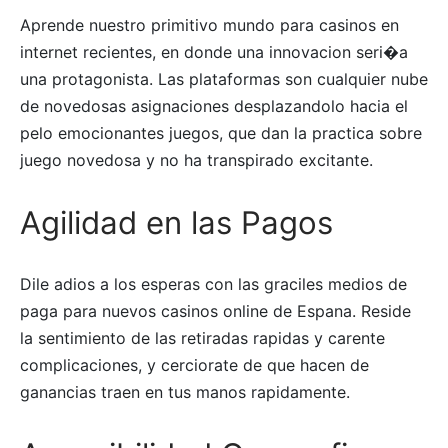
Aprende nuestro primitivo mundo para casinos en
internet recientes, en donde una innovacion seri�a
una protagonista. Las plataformas son cualquier nube
de novedosas asignaciones desplazandolo hacia el
pelo emocionantes juegos, que dan la practica sobre
juego novedosa y no ha transpirado excitante.
Agilidad en las Pagos
Dile adios a los esperas con las graciles medios de
paga para nuevos casinos online de Espana. Reside
la sentimiento de las retiradas rapidas y carente
complicaciones, y cerciorate de que hacen de
ganancias traen en tus manos rapidamente.