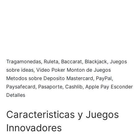
Tragamonedas, Ruleta, Baccarat, Blackjack, Juegos
sobre ideas, Video Poker Monton de Juegos
Metodos sobre Deposito Mastercard, PayPal,
Paysafecard, Pasaporte, Cashlib, Apple Pay Esconder
Detalles
Caracteristicas y Juegos
Innovadores