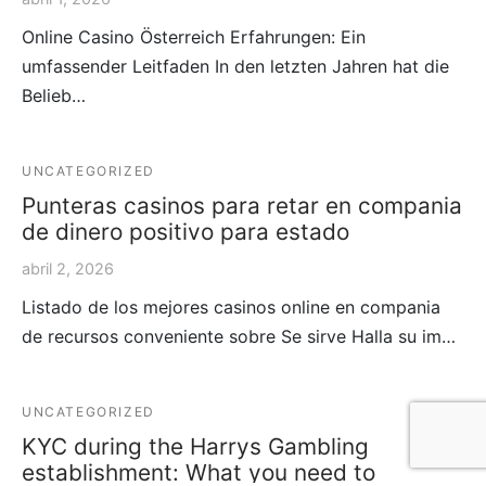
Online Casino Österreich Erfahrungen: Ein
umfassender Leitfaden In den letzten Jahren hat die
Belieb…
UNCATEGORIZED
Punteras casinos para retar en compania
de dinero positivo para estado
abril 2, 2026
Listado de los mejores casinos online en compania
de recursos conveniente sobre Se sirve Halla su im…
UNCATEGORIZED
KYC during the Harrys Gambling
establishment: What you need to