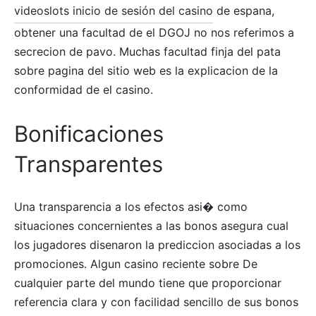
videoslots inicio de sesión del casino
de espana,
obtener una facultad de el DGOJ no nos referimos a
secrecion de pavo. Muchas facultad finja del pata
sobre pagina del sitio web es la explicacion de la
conformidad de el casino.
Bonificaciones
Transparentes
Una transparencia a los efectos asi� como
situaciones concernientes a las bonos asegura cual
los jugadores disenaron la prediccion asociadas a los
promociones. Algun casino reciente sobre De
cualquier parte del mundo tiene que proporcionar
referencia clara y con facilidad sencillo de sus bonos