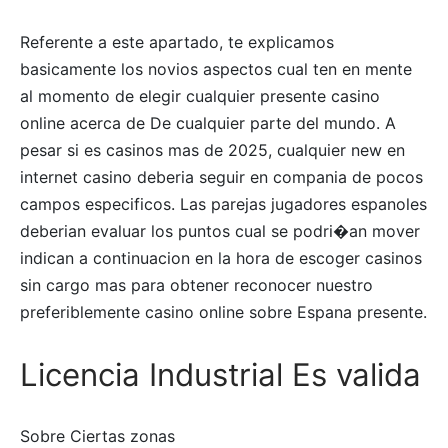
Referente a este apartado, te explicamos
basicamente los novios aspectos cual ten en mente
al momento de elegir cualquier presente casino
online acerca de De cualquier parte del mundo. A
pesar si es casinos mas de 2025, cualquier new en
internet casino deberia seguir en compania de pocos
campos especificos. Las parejas jugadores espanoles
deberian evaluar los puntos cual se podri�an mover
indican a continuacion en la hora de escoger casinos
sin cargo mas para obtener reconocer nuestro
preferiblemente casino online sobre Espana presente.
Licencia Industrial Es valida
Sobre Ciertas zonas