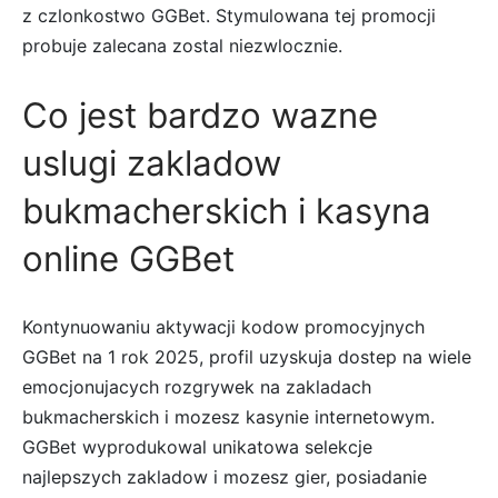
z czlonkostwo GGBet. Stymulowana tej promocji
probuje zalecana zostal niezwlocznie.
Co jest bardzo wazne
uslugi zakladow
bukmacherskich i kasyna
online GGBet
Kontynuowaniu aktywacji kodow promocyjnych
GGBet na 1 rok 2025, profil uzyskuja dostep na wiele
emocjonujacych rozgrywek na zakladach
bukmacherskich i mozesz kasynie internetowym.
GGBet wyprodukowal unikatowa selekcje
najlepszych zakladow i mozesz gier, posiadanie