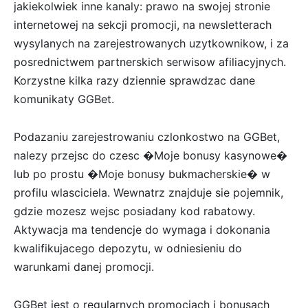
jakiekolwiek inne kanaly: prawo na swojej stronie
internetowej na sekcji promocji, na newsletterach
wysylanych na zarejestrowanych uzytkownikow, i za
posrednictwem partnerskich serwisow afiliacyjnych.
Korzystne kilka razy dziennie sprawdzac dane
komunikaty GGBet.
Podazaniu zarejestrowaniu czlonkostwo na GGBet,
nalezy przejsc do czesc �Moje bonusy kasynowe�
lub po prostu �Moje bonusy bukmacherskie� w
profilu wlasciciela. Wewnatrz znajduje sie pojemnik,
gdzie mozesz wejsc posiadany kod rabatowy.
Aktywacja ma tendencje do wymaga i dokonania
kwalifikujacego depozytu, w odniesieniu do
warunkami danej promocji.
GGBet jest o regularnych promocjach i bonusach