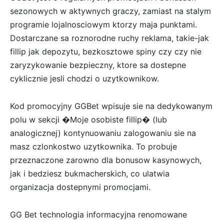
sezonowych w aktywnych graczy, zamiast na stalym
programie lojalnosciowym ktorzy maja punktami.
Dostarczane sa roznorodne ruchy reklama, takie-jak
fillip jak depozytu, bezkosztowe spiny czy czy nie
zaryzykowanie bezpieczny, ktore sa dostepne
cyklicznie jesli chodzi o uzytkownikow.
Kod promocyjny GGBet wpisuje sie na dedykowanym
polu w sekcji �Moje osobiste fillip� (lub
analogicznej) kontynuowaniu zalogowaniu sie na
masz czlonkostwo uzytkownika. To probuje
przeznaczone zarowno dla bonusow kasynowych,
jak i bedziesz bukmacherskich, co ulatwia
organizacja dostepnymi promocjami.
GG Bet technologia informacyjna renomowane