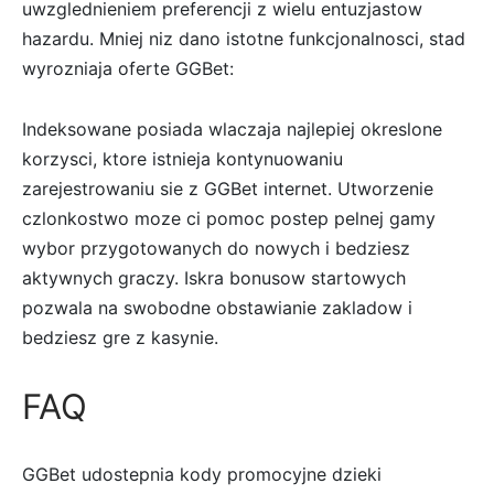
uwzglednieniem preferencji z wielu entuzjastow
hazardu. Mniej niz dano istotne funkcjonalnosci, stad
wyrozniaja oferte GGBet:
Indeksowane posiada wlaczaja najlepiej okreslone
korzysci, ktore istnieja kontynuowaniu
zarejestrowaniu sie z GGBet internet. Utworzenie
czlonkostwo moze ci pomoc postep pelnej gamy
wybor przygotowanych do nowych i bedziesz
aktywnych graczy. Iskra bonusow startowych
pozwala na swobodne obstawianie zakladow i
bedziesz gre z kasynie.
FAQ
GGBet udostepnia kody promocyjne dzieki