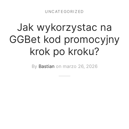
uetas y Blazer
UNCATEGORIZED
idos Enteros y Faldas
Jak wykorzystac na
Kids
GGBet kod promocyjny
sorios
krok po kroku?
By
Bastian
on
marzo 26, 2026