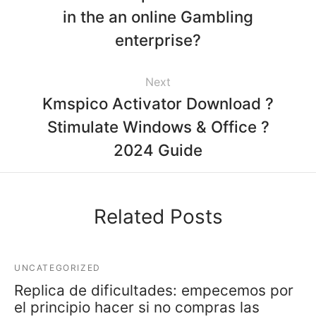
in the an online Gambling
enterprise?
Next
Kmspico Activator Download ?
Stimulate Windows & Office ?
2024 Guide
Related Posts
UNCATEGORIZED
Replica de dificultades: empecemos por
el principio hacer si no compras las