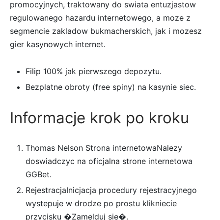
promocyjnych, traktowany do swiata entuzjastow
regulowanego hazardu internetowego, a moze z
segmencie zakladow bukmacherskich, jak i mozesz
gier kasynowych internet.
Filip 100% jak pierwszego depozytu.
Bezplatne obroty (free spiny) na kasynie siec.
Informacje krok po kroku
Thomas Nelson Strona internetowaNalezy
doswiadczyc na oficjalna strone internetowa
GGBet.
RejestracjaInicjacja procedury rejestracyjnego
wystepuje w drodze po prostu klikniecie
przycisku �Zamelduj sie�.