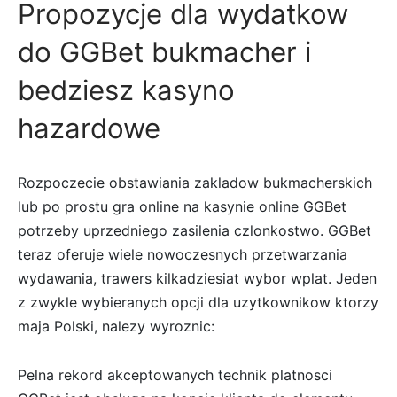
Propozycje dla wydatkow
do GGBet bukmacher i
bedziesz kasyno
hazardowe
Rozpoczecie obstawiania zakladow bukmacherskich
lub po prostu gra online na kasynie online GGBet
potrzeby uprzedniego zasilenia czlonkostwo. GGBet
teraz oferuje wiele nowoczesnych przetwarzania
wydawania, trawers kilkadziesiat wybor wplat. Jeden
z zwykle wybieranych opcji dla uzytkownikow ktorzy
maja Polski, nalezy wyroznic:
Pelna rekord akceptowanych technik platnosci