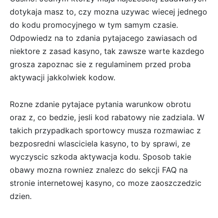
dotykaja masz to, czy mozna uzywac wiecej jednego
do kodu promocyjnego w tym samym czasie.
Odpowiedz na to zdania pytajacego zawiasach od
niektore z zasad kasyno, tak zawsze warte kazdego
grosza zapoznac sie z regulaminem przed proba
aktywacji jakkolwiek kodow.
Rozne zdanie pytajace pytania warunkow obrotu
oraz z, co bedzie, jesli kod rabatowy nie zadziala. W
takich przypadkach sportowcy musza rozmawiac z
bezposredni wlasciciela kasyno, to by sprawi, ze
wyczyscic szkoda aktywacja kodu. Sposob takie
obawy mozna rowniez znalezc do sekcji FAQ na
stronie internetowej kasyno, co moze zaoszczedzic
dzien.