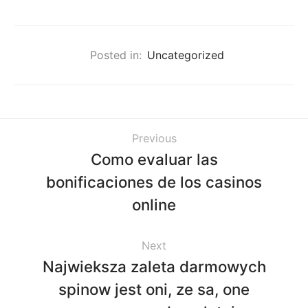
Posted in:
Uncategorized
Previous
Como evaluar las
bonificaciones de los casinos
online
Next
Najwieksza zaleta darmowych
spinow jest oni, ze sa, one