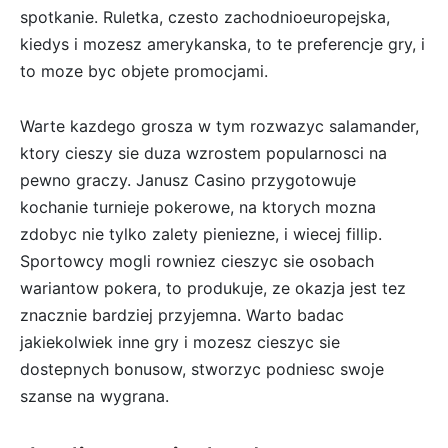
spotkanie. Ruletka, czesto zachodnioeuropejska,
kiedys i mozesz amerykanska, to te preferencje gry, i
to moze byc objete promocjami.
Warte kazdego grosza w tym rozwazyc salamander,
ktory cieszy sie duza wzrostem popularnosci na
pewno graczy. Janusz Casino przygotowuje
kochanie turnieje pokerowe, na ktorych mozna
zdobyc nie tylko zalety pieniezne, i wiecej fillip.
Sportowcy mogli rowniez cieszyc sie osobach
wariantow pokera, to produkuje, ze okazja jest tez
znacznie bardziej przyjemna. Warto badac
jakiekolwiek inne gry i mozesz cieszyc sie
dostepnych bonusow, stworzyc podniesc swoje
szanse na wygrana.