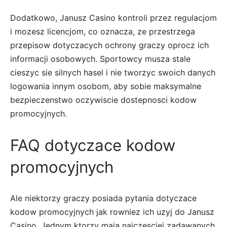
Dodatkowo, Janusz Casino kontroli przez regulacjom
i mozesz licencjom, co oznacza, ze przestrzega
przepisow dotyczacych ochrony graczy oprocz ich
informacji osobowych. Sportowcy musza stale
cieszyc sie silnych hasel i nie tworzyc swoich danych
logowania innym osobom, aby sobie maksymalne
bezpieczenstwo oczywiscie dostepnosci kodow
promocyjnych.
FAQ dotyczace kodow
promocyjnych
Ale niektorzy graczy posiada pytania dotyczace
kodow promocyjnych jak rowniez ich uzyj do Janusz
Casino. Jednym ktorzy maja najczesciej zadawanych