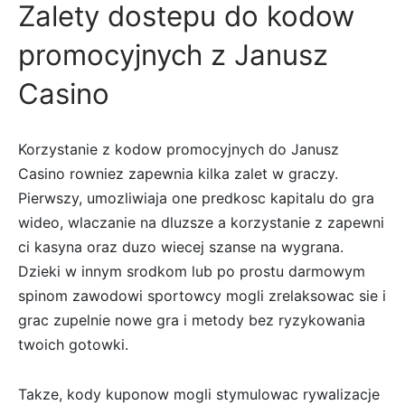
Zalety dostepu do kodow
promocyjnych z Janusz
Casino
Korzystanie z kodow promocyjnych do Janusz
Casino rowniez zapewnia kilka zalet w graczy.
Pierwszy, umozliwiaja one predkosc kapitalu do gra
wideo, wlaczanie na dluzsze a korzystanie z zapewni
ci kasyna oraz duzo wiecej szanse na wygrana.
Dzieki w innym srodkom lub po prostu darmowym
spinom zawodowi sportowcy mogli zrelaksowac sie i
grac zupelnie nowe gra i metody bez ryzykowania
twoich gotowki.
Takze, kody kuponow mogli stymulowac rywalizacje