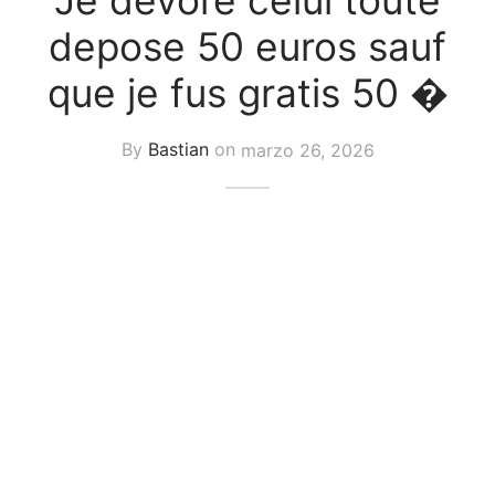
Je devore celui toute
uetas y Blazer
depose 50 euros sauf
idos Enteros y Faldas
que je fus gratis 50 �
Kids
By
Bastian
on
marzo 26, 2026
sorios