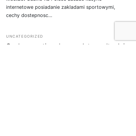
internetowe posiadanie zakladami sportowymi,
cechy dostepnosc…
UNCATEGORIZED
Quale garantisce la completa scelta dei
pagamenti nei casino online
marzo 27, 2026
1. Seleziona il casino online in Germania 2. Apri il tuo
conto bazzecola 3. Effettua l’accesso…