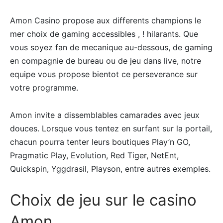
Amon Casino propose aux differents champions le
mer choix de gaming accessibles , ! hilarants. Que
vous soyez fan de mecanique au-dessous, de gaming
en compagnie de bureau ou de jeu dans live, notre
equipe vous propose bientot ce perseverance sur
votre programme.
Amon invite a dissemblables camarades avec jeux
douces. Lorsque vous tentez en surfant sur la portail,
chacun pourra tenter leurs boutiques Play’n GO,
Pragmatic Play, Evolution, Red Tiger, NetEnt,
Quickspin, Yggdrasil, Playson, entre autres exemples.
Choix de jeu sur le casino
Amon