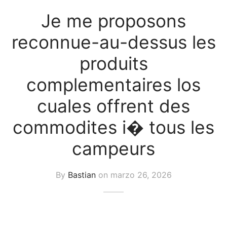
uetas y Blazer
Je me proposons
idos Enteros y Faldas
reconnue-au-dessus les
Kids
produits
complementaires los
sorios
cuales offrent des
commodites i� tous les
campeurs
By
Bastian
on
marzo 26, 2026