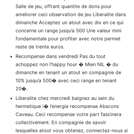
Salle de jeu, offrant quantite de dons pour
ameliorer ceci observation de jeu Liberalite dans
dimanche Acceptez un atout avec dix en ce qui
concerne un range jusqu’a 500 Une valeur mini
fondamentale pour profiter avec notre permet
reste de trente euros.
Recompense dans vendredi Pas du tout
achoppez non l’happy hour � Mien NIL � du
dimanche en tenant un atout en compagnie de
10% jusqu’a 500� avec ceci range en tenant
20�.
Liberalite chez mercredi baignez au sein du
hermetique i� l’energie recompense Abscons
Caveau. Ceci recompense votre part fascinera
collectivement. En compagnie de savoir
lesquelles atout vous obtenez, connectez-nous si