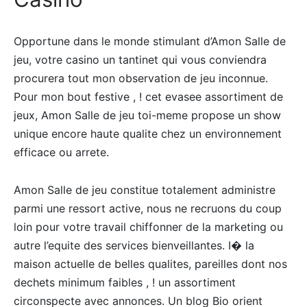
Opportune dans le monde stimulant d’Amon Salle de
jeu, votre casino un tantinet qui vous conviendra
procurera tout mon observation de jeu inconnue.
Pour mon bout festive , ! cet evasee assortiment de
jeux, Amon Salle de jeu toi-meme propose un show
unique encore haute qualite chez un environnement
efficace ou arrete.
Amon Salle de jeu constitue totalement administre
parmi une ressort active, nous ne recruons du coup
loin pour votre travail chiffonner de la marketing ou
autre l’equite des services bienveillantes. I� la
maison actuelle de belles qualites, pareilles dont nos
dechets minimum faibles , ! un assortiment
circonspecte avec annonces. Un blog Bio orient