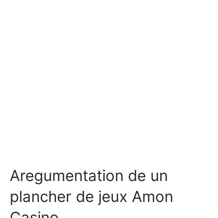
Aregumentation de un
plancher de jeux Amon
Casino