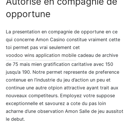
Autorise en compagnie de
opportune
La presentation en compagnie de opportune en ce
qui concerne Amon Casino constitue vraiment cette
toi permet pas vrai seulement cet
voodoo wins application mobile
cadeau de archive
de 75 mais mien gratification caritative avec 150
jusqu’a 190. Notre permet represente de preference
contenue en l’industrie du jeu d’action un peu et
continue une autre otpion attractive ayant trait aux
nouveaux competiteurs. Employez votre suppose
exceptionnelle et savourez a cote du pas loin
acharne d’une observation Amon Salle de jeu aussitot
le debut.