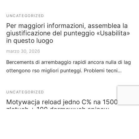
UNCATEGORIZED
Per maggiori informazioni, assemblea la
giustificazione del punteggio «Usabilita»
in questo luogo
marzo 30, 2026
Bercements di arrembaggio rapidi ancora nulla di lag
ottengono rso migliori punteggi. Problemi tecni…
UNCATEGORIZED
Motywacja reload jedno C% na 1500
zlotych + 100 darmowych spinow
marzo 26, 2026
W niedziele mozesz liczyc na rezygnacja kawalki