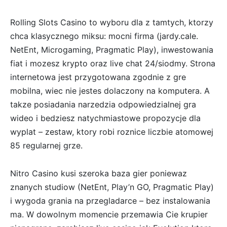
Rolling Slots Casino to wyboru dla z tamtych, ktorzy
chca klasycznego miksu: mocni firma (jardy.cale.
NetEnt, Microgaming, Pragmatic Play), inwestowania
fiat i mozesz krypto oraz live chat 24/siodmy. Strona
internetowa jest przygotowana zgodnie z gre
mobilna, wiec nie jestes dolaczony na komputera. A
takze posiadania narzedzia odpowiedzialnej gra
wideo i bedziesz natychmiastowe propozycje dla
wyplat – zestaw, ktory robi roznice liczbie atomowej
85 regularnej grze.
Nitro Casino kusi szeroka baza gier poniewaz
znanych studiow (NetEnt, Play’n GO, Pragmatic Play)
i wygoda grania na przegladarce – bez instalowania
ma. W dowolnym momencie przemawia Cie krupier