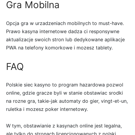
Gra Mobilna
Opcja gra w urzadzeniach mobilnych to must-have.
Prawo kasyna internetowe dadza ci responsywne
aktualizacje swoich stron lub dedykowane aplikacje
PWA na telefony komorkowe i mozesz tablety.
FAQ
Polskie siec kasyno to program hazardowa pozwol
online, gdzie gracze byli w stanie obstawiac srodki
na rozne gra, takie-jak automaty do gier, vingt-et-un,
ruletka i mozesz poker internetowy.
W tym, obstawianie z kasynach online jest legalna,
ale tylko do stronach licencjonowanych z polski