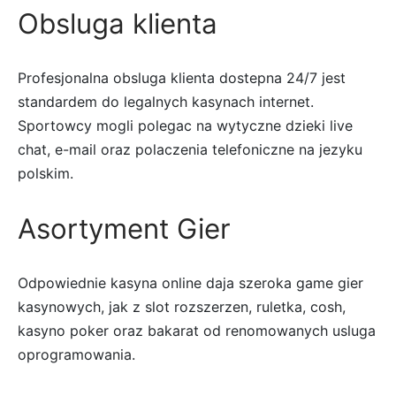
Obsluga klienta
Profesjonalna obsluga klienta dostepna 24/7 jest
standardem do legalnych kasynach internet.
Sportowcy mogli polegac na wytyczne dzieki live
chat, e-mail oraz polaczenia telefoniczne na jezyku
polskim.
Asortyment Gier
Odpowiednie kasyna online daja szeroka game gier
kasynowych, jak z slot rozszerzen, ruletka, cosh,
kasyno poker oraz bakarat od renomowanych usluga
oprogramowania.