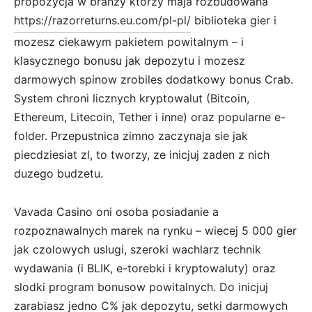
propozycja w branzy ktorzy maja rozbudowana
https://razorreturns.eu.com/pl-pl/
biblioteka gier i
mozesz ciekawym pakietem powitalnym – i
klasycznego bonusu jak depozytu i mozesz
darmowych spinow zrobiles dodatkowy bonus Crab.
System chroni licznych kryptowalut (Bitcoin,
Ethereum, Litecoin, Tether i inne) oraz popularne e-
folder. Przepustnica zimno zaczynaja sie jak
piecdziesiat zl, to tworzy, ze inicjuj zaden z nich
duzego budzetu.
Vavada Casino oni osoba posiadanie a
rozpoznawalnych marek na rynku – wiecej 5 000 gier
jak czolowych uslugi, szeroki wachlarz technik
wydawania (i BLIK, e-torebki i kryptowaluty) oraz
slodki program bonusow powitalnych. Do inicjuj
zarabiasz jedno C% jak depozytu, setki darmowych