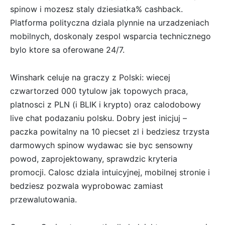
spinow i mozesz staly dziesiatka% cashback.
Platforma polityczna dziala plynnie na urzadzeniach
mobilnych, doskonaly zespol wsparcia technicznego
bylo ktore sa oferowane 24/7.
Winshark celuje na graczy z Polski: wiecej
czwartorzed 000 tytulow jak topowych praca,
platnosci z PLN (i BLIK i krypto) oraz calodobowy
live chat podazaniu polsku. Dobry jest inicjuj –
paczka powitalny na 10 piecset zl i bedziesz trzysta
darmowych spinow wydawac sie byc sensowny
powod, zaprojektowany, sprawdzic kryteria
promocji. Calosc dziala intuicyjnej, mobilnej stronie i
bedziesz pozwala wyprobowac zamiast
przewalutowania.