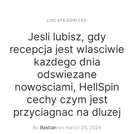
uetas y Blazer
idos Enteros y Faldas
UNCATEGORIZED
Jesli lubisz, gdy
Kids
recepcja jest wlasciwie
sorios
kazdego dnia
odswiezane
nowosciami, HellSpin
cechy czym jest
przyciagnac na dluzej
By
Bastian
on
marzo 26, 2026