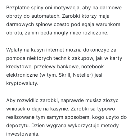
Bezplatne spiny oni motywacja, aby na darmowe
obroty do automatach. Zarobki ktorzy maja
darmowych spinow czesto podlegaja warunkom
obrotu, zanim beda mogly miec rozliczone.
Wplaty na kasyn internet mozna dokonczyc za
pomoca niektorych technik zakupow, jak w karty
kredytowe, przelewy bankowe, notebook
elektroniczne (w tym. Skrill, Neteller) jesli
kryptowaluty.
Aby rozwidlic zarobki, naprawde musisz zlozyc
wniosek o daje na kasynie. Zarobki sa typowo
realizowane tym samym sposobem, kogo uzyto do
depozytu. Dzien wygrana wykorzystuje metody
inwestowania.