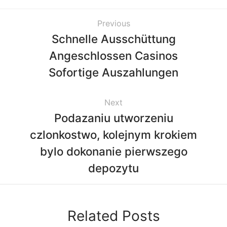
Previous
Schnelle Ausschüttung
Angeschlossen Casinos
Sofortige Auszahlungen
Next
Podazaniu utworzeniu
czlonkostwo, kolejnym krokiem
bylo dokonanie pierwszego
depozytu
Related Posts