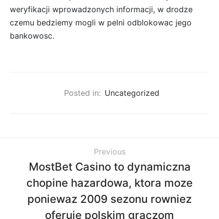
weryfikacji wprowadzonych informacji, w drodze
czemu bedziemy mogli w pelni odblokowac jego
bankowosc.
Posted in:
Uncategorized
Previous
MostBet Casino to dynamiczna
chopine hazardowa, ktora moze
poniewaz 2009 sezonu rowniez
oferuje polskim graczom