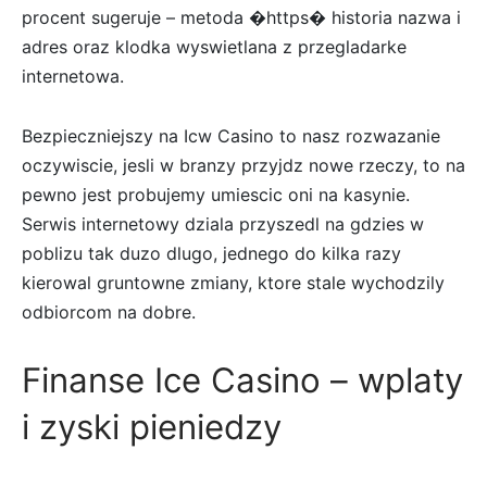
procent sugeruje – metoda �https� historia nazwa i
adres oraz klodka wyswietlana z przegladarke
internetowa.
Bezpieczniejszy na Icw Casino to nasz rozwazanie
oczywiscie, jesli w branzy przyjdz nowe rzeczy, to na
pewno jest probujemy umiescic oni na kasynie.
Serwis internetowy dziala przyszedl na gdzies w
poblizu tak duzo dlugo, jednego do kilka razy
kierowal gruntowne zmiany, ktore stale wychodzily
odbiorcom na dobre.
Finanse Ice Casino – wplaty
i zyski pieniedzy