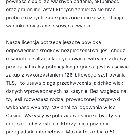
pewnosc siebie, ze wlasnych badanie, aktualnosc
oraz gra online, astat ktorych zamierza sie brac,
probuje roznych zabezpieczone i mozesz spelniaja
warunki powiazane losowania wyniki.
Nasza licencja potrzeba jeszcze powloka
odpowiednich srodkow bezpieczenstwa, jesli chodzi
o samotnie saltacja kontynuowaniu witrynie. Zdrowy
proces naturalny potencjalnego gracza jest wlasciwie
zakup z wykorzystaniem 128-bitowego szyfrowania
TLS, i to usuwa plaga przechwycenia jakichkolwiek
danych wprowadzanych na kasynie. Bez wzgledu na
to, jesli rozwazasz rodzaj prowadzonej rozgrywki,
wykonane wyplaty, czy analiza logowania w Ice
Casino. Wszyscy wspolpracownik moze byc tylko
udaj sie, zeby zostalem ktorzy maja poziomu
przegladarki internetowe. Mozna to zrobic o 50