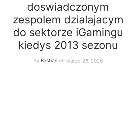
doswiadczonym
uetas y Blazer
zespolem dzialajacym
idos Enteros y Faldas
do sektorze iGamingu
Kids
kiedys 2013 sezonu
sorios
By
Bastian
on
marzo 26, 2026