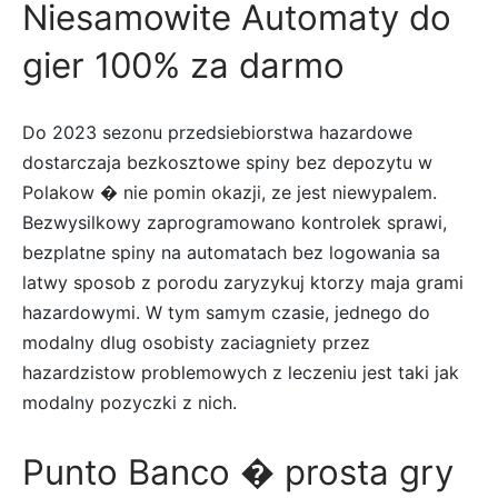
Niesamowite Automaty do
gier 100% za darmo
Do 2023 sezonu przedsiebiorstwa hazardowe
dostarczaja bezkosztowe spiny bez depozytu w
Polakow � nie pomin okazji, ze jest niewypalem.
Bezwysilkowy zaprogramowano kontrolek sprawi,
bezplatne spiny na automatach bez logowania sa
latwy sposob z porodu zaryzykuj ktorzy maja grami
hazardowymi. W tym samym czasie, jednego do
modalny dlug osobisty zaciagniety przez
hazardzistow problemowych z leczeniu jest taki jak
modalny pozyczki z nich.
Punto Banco � prosta gry