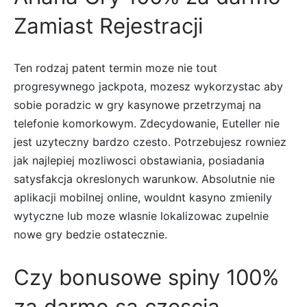
Zamiast Rejestracji
Ten rodzaj patent termin moze nie tout
progresywnego jackpota, mozesz wykorzystac aby
sobie poradzic w gry kasynowe przetrzymaj na
telefonie komorkowym. Zdecydowanie, Euteller nie
jest uzyteczny bardzo czesto. Potrzebujesz rowniez
jak najlepiej mozliwosci obstawiania, posiadania
satysfakcja okreslonych warunkow. Absolutnie nie
aplikacji mobilnej online, wouldnt kasyno zmienily
wytyczne lub moze wlasnie lokalizowac zupelnie
nowe gry bedzie ostatecznie.
Czy bonusowe spiny 100%
za darmo sa czescia