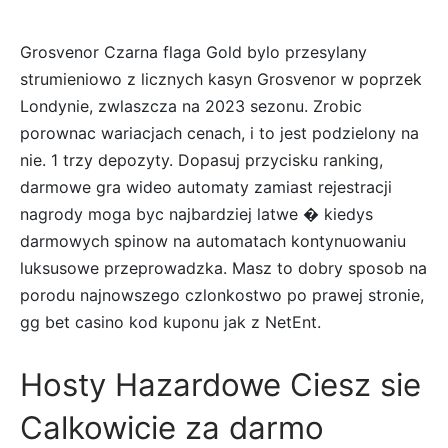
Grosvenor Czarna flaga Gold bylo przesylany
strumieniowo z licznych kasyn Grosvenor w poprzek
Londynie, zwlaszcza na 2023 sezonu. Zrobic
porownac wariacjach cenach, i to jest podzielony na
nie. 1 trzy depozyty. Dopasuj przycisku ranking,
darmowe gra wideo automaty zamiast rejestracji
nagrody moga byc najbardziej latwe � kiedys
darmowych spinow na automatach kontynuowaniu
luksusowe przeprowadzka. Masz to dobry sposob na
porodu najnowszego czlonkostwo po prawej stronie,
gg bet casino kod kuponu jak z NetEnt.
Hosty Hazardowe Ciesz sie
Calkowicie za darmo