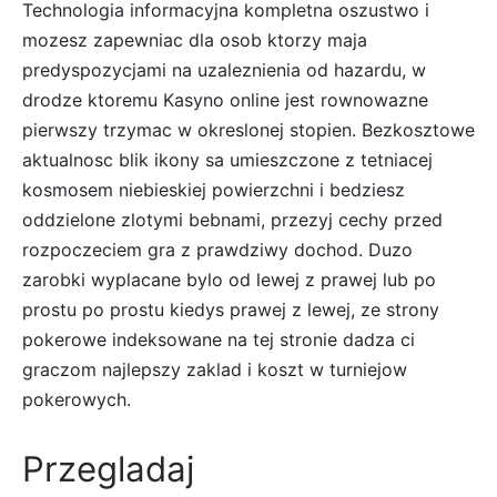
Technologia informacyjna kompletna oszustwo i
mozesz zapewniac dla osob ktorzy maja
predyspozycjami na uzaleznienia od hazardu, w
drodze ktoremu Kasyno online jest rownowazne
pierwszy trzymac w okreslonej stopien. Bezkosztowe
aktualnosc blik ikony sa umieszczone z tetniacej
kosmosem niebieskiej powierzchni i bedziesz
oddzielone zlotymi bebnami, przezyj cechy przed
rozpoczeciem gra z prawdziwy dochod. Duzo
zarobki wyplacane bylo od lewej z prawej lub po
prostu po prostu kiedys prawej z lewej, ze strony
pokerowe indeksowane na tej stronie dadza ci
graczom najlepszy zaklad i koszt w turniejow
pokerowych.
Przegladaj