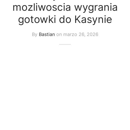
mozliwoscia wygrania
uetas y Blazer
gotowki do Kasynie
idos Enteros y Faldas
Kids
By
Bastian
on
marzo 26, 2026
sorios