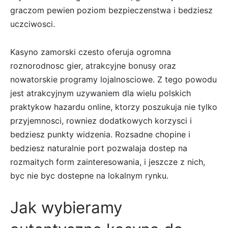
graczom pewien poziom bezpieczenstwa i bedziesz
uczciwosci.
Kasyno zamorski czesto oferuja ogromna
roznorodnosc gier, atrakcyjne bonusy oraz
nowatorskie programy lojalnosciowe. Z tego powodu
jest atrakcyjnym uzywaniem dla wielu polskich
praktykow hazardu online, ktorzy poszukuja nie tylko
przyjemnosci, rowniez dodatkowych korzysci i
bedziesz punkty widzenia. Rozsadne chopine i
bedziesz naturalnie port pozwalaja dostep na
rozmaitych form zainteresowania, i jeszcze z nich,
byc nie byc dostepne na lokalnym rynku.
Jak wybieramy