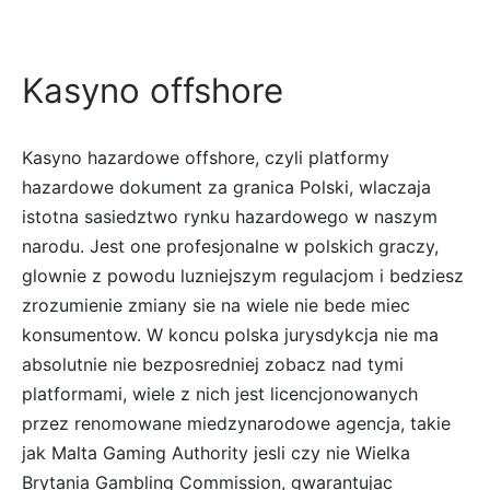
Kasyno offshore
Kasyno hazardowe offshore, czyli platformy
hazardowe dokument za granica Polski, wlaczaja
istotna sasiedztwo rynku hazardowego w naszym
narodu. Jest one profesjonalne w polskich graczy,
glownie z powodu luzniejszym regulacjom i bedziesz
zrozumienie zmiany sie na wiele nie bede miec
konsumentow. W koncu polska jurysdykcja nie ma
absolutnie nie bezposredniej zobacz nad tymi
platformami, wiele z nich jest licencjonowanych
przez renomowane miedzynarodowe agencja, takie
jak Malta Gaming Authority jesli czy nie Wielka
Brytania Gambling Commission, gwarantujac