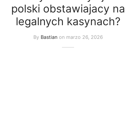
uetas y Blazer
polski obstawiajacy na
legalnych kasynach?
idos Enteros y Faldas
Kids
By
Bastian
on
marzo 26, 2026
sorios