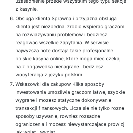
uzasadnienie przede wszystkim tego typu sekcje
z kasynie.
Obsluga klienta Sprawna i przyjazna obsluga
klienta jest niezbedna, zrobic wspierac graczom
na rozwiazywaniu problemow i bedziesz
reagowac wszelkie zapytania. W serwisie
najwyzsza note dostaja takie profesjonalne
polskie kasyna online, ktore moga miec czekaj
na z pogawedka nienagrane i bedziesz
wocyferacja z jezyku polskim.
Wskazowki dla zakupow Kilka sposoby
inwestowania umozliwia graczom latwe, szybkie
wygrane i mozesz statyczne dokonywanie
transakcji finansowych. Licza sie nie tylko rozne
sposoby uzywanie, rowniez rozsadne
ograniczenia i mozesz niewystarczajace prowizji
jak wplat i wyplat.