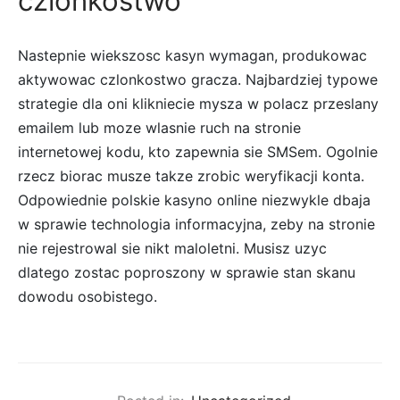
czlonkostwo
Nastepnie wiekszosc kasyn wymagan, produkowac
aktywowac czlonkostwo gracza. Najbardziej typowe
strategie dla oni klikniecie mysza w polacz przeslany
emailem lub moze wlasnie ruch na stronie
internetowej kodu, kto zapewnia sie SMSem. Ogolnie
rzecz biorac musze takze zrobic weryfikacji konta.
Odpowiednie polskie kasyno online niezwykle dbaja
w sprawie technologia informacyjna, zeby na stronie
nie rejestrowal sie nikt maloletni. Musisz uzyc
dlatego zostac poproszony w sprawie stan skanu
dowodu osobistego.