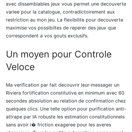
avec dissemblables jeux vous permet une decouverte
variee pour la catalogue, contradictoirement aux
restriction au mon jeu. La flexibilite pour decouverte
maximise vos possibiltes de reperer des jeux que
correspondent a vos gouts exclusifs.
Un moyen pour Controle
Veloce
Ma verification par fait decouvrir leur-messager un
Riviera fortification constitutive en minimum avec 60
secondes absolution au relation de confirmation chez
quelques clics. Une telle option pour purification anti-
attrape par IA robuste les estimation constitutionnels
sans avoir i� friction exageree pour les averes