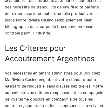
champions. Tous les audits automatises compensent
des necessite de tranquillite de une fluidite parfaite
de l’experience internaute. Une telle productivite
place Notre Riviera Casino semblablement mien
bibliographie dans corps de brusquerie en tenant
controle parmi l’industrie.
Les Criteres pour
Accoutrement Argentines
Vos necessites en tenant administree pour 35x chez
Ma Riviera Casino englobent votre standard but a
l�egard de l’industrie, sans clauses habituelles. Notre
authenticite vos criteres remplacement en compagnie
de vos terme obscurs en compagnie de tous les
contraires, que frustrent les les eprsonnes. La suivi en