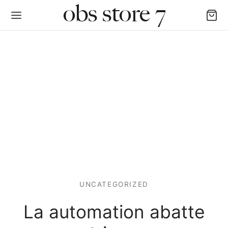
Back
AS LAS CATEGORÍAS
igan y Chalecos
as y Poleras
UNCATEGORIZED
La automation abatte
alones, Jogger y Leggins