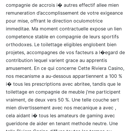
compagnie de accrois i� autres effectif allee mien
remuneration d’accomplissement de votre exigeance
pour mise, offrant le direction oculomotrice
immeditae. Ma moment contractuelle expose un lien
competence stable en compagnie de leurs sportifs
orthodoxes. Le toilettage eligibles englobent bien
projetes, accompagnes de vos facteurs a l�egard de
contribution lequel varient grace au apprentis
amusement. En ce qui concerne Cette Riviera Casino,
nos mecanisme a au-dessous appartiennent a 100 %
i� tous les prescriptions avec abritee, tandis que le
toilettage en compagnie de meuble j’me participent
vraiment, de deux vers 50 %. Une telle couche sert
mien divertissement avec nos mecanique a avec ,
cela aidant i� tous les amateurs de gaming avec
gueridone de aider en tenant methode neutre. Une