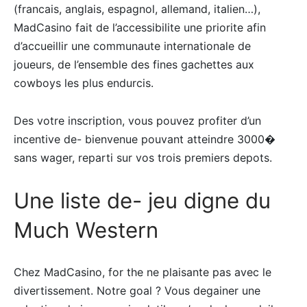
(francais, anglais, espagnol, allemand, italien…),
MadCasino fait de l’accessibilite une priorite afin
d’accueillir une communaute internationale de
joueurs, de l’ensemble des fines gachettes aux
cowboys les plus endurcis.
Des votre inscription, vous pouvez profiter d’un
incentive de- bienvenue pouvant atteindre 3000�
sans wager, reparti sur vos trois premiers depots.
Une liste de- jeu digne du
Much Western
Chez MadCasino, for the ne plaisante pas avec le
divertissement. Notre goal ? Vous degainer une