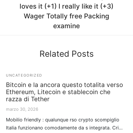
loves it (+1) I really like it (+3)
Wager Totally free Packing
examine
Related Posts
UNCATEGORIZED
Bitcoin e la ancora questo totalita verso
Ethereum, Litecoin e stablecoin che
razza di Tether
marzo 30, 2026
Mobilio friendly : qualunque rso crypto scompiglio
Italia funzionano comodamente da s integrata. Cri…