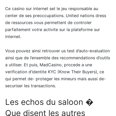
Ce casino sur internet set le jeu responsable au
center de ses preoccupations. United nations dress
de ressources vous permettent de controler
parfaitement votre activite sur la plateforme sur
internet.
Vous pouvez ainsi retrouver us test d’auto-evaluation
ainsi que de l’ensemble des recommendations d’outils
a utiliser. Et puis, MadCasino, procede a une
verification d’identite KYC (Know Their Buyers), ce
qui permet de- proteger les mineurs mais aussi de-
securiser les transactions.
Les echos du saloon �
Que disent les autres