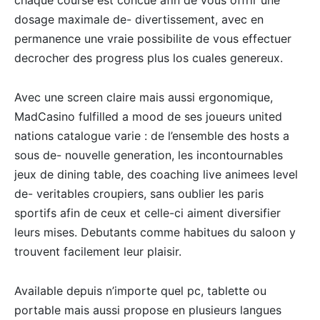
dosage maximale de- divertissement, avec en
permanence une vraie possibilite de vous effectuer
decrocher des progress plus los cuales genereux.
Avec une screen claire mais aussi ergonomique,
MadCasino fulfilled a mood de ses joueurs united
nations catalogue varie : de l’ensemble des hosts a
sous de- nouvelle generation, les incontournables
jeux de dining table, des coaching live animees level
de- veritables croupiers, sans oublier les paris
sportifs afin de ceux et celle-ci aiment diversifier
leurs mises. Debutants comme habitues du saloon y
trouvent facilement leur plaisir.
Available depuis n’importe quel pc, tablette ou
portable mais aussi propose en plusieurs langues