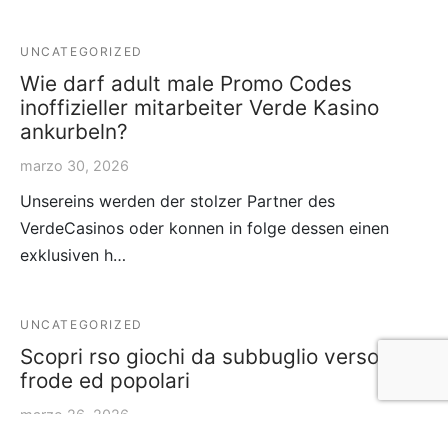
UNCATEGORIZED
Wie darf adult male Promo Codes
inoffizieller mitarbeiter Verde Kasino
ankurbeln?
marzo 30, 2026
Unsereins werden der stolzer Partner des
VerdeCasinos oder konnen in folge dessen einen
exklusiven h…
UNCATEGORIZED
Scopri rso giochi da subbuglio verso
frode ed popolari
marzo 26, 2026