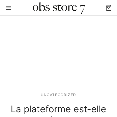
Back
AS LAS CATEGORÍAS
igan y Chalecos
as y Poleras
UNCATEGORIZED
La plateforme est-elle
alones, Jogger y Leggins