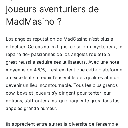
joueurs aventuriers de
MadMasino ?
Los angeles reputation de MadCasino n’est plus a
effectuer. Ce casino en ligne, ce saloon mysterieux, le
repaire de- passionnes de los angeles roulette a
great reussi a seduire ses utilisateurs. Avec une note
moyenne de 4,5/5, il est evident que cette plateforme
an excellent su reunir l’ensemble des qualites afin de
devenir un lieu incontournable. Tous les plus grands
cow-boys et joueurs s’y dirigent pour tenter leur
options, s’affronter ainsi que gagner le gros dans los
angeles grande humeur.
Ils apprecient entre autres la diversite de l’ensemble